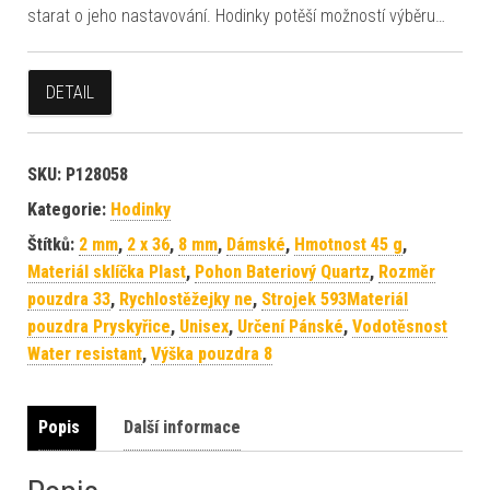
starat o jeho nastavování. Hodinky potěší možností výběru…
DETAIL
SKU:
P128058
Kategorie:
Hodinky
Štítků:
2 mm
,
2 x 36
,
8 mm
,
Dámské
,
Hmotnost 45 g
,
Materiál sklíčka Plast
,
Pohon Bateriový Quartz
,
Rozměr
pouzdra 33
,
Rychlostěžejky ne
,
Strojek 593Materiál
pouzdra Pryskyřice
,
Unisex
,
Určení Pánské
,
Vodotěsnost
Water resistant
,
Výška pouzdra 8
Popis
Další informace