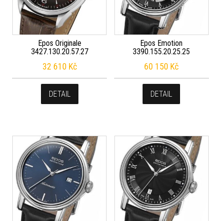
Epos Originale
Epos Emotion
3427.130.20.57.27
3390.155.20.25.25
32 610
Kč
60 150
Kč
DETAIL
DETAIL