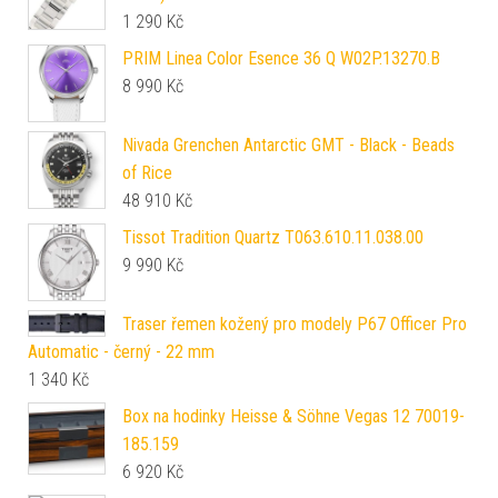
1 290
Kč
PRIM Linea Color Esence 36 Q W02P.13270.B
8 990
Kč
Nivada Grenchen Antarctic GMT - Black - Beads
of Rice
48 910
Kč
Tissot Tradition Quartz T063.610.11.038.00
9 990
Kč
Traser řemen kožený pro modely P67 Officer Pro
Automatic - černý - 22 mm
1 340
Kč
Box na hodinky Heisse & Söhne Vegas 12 70019-
185.159
6 920
Kč