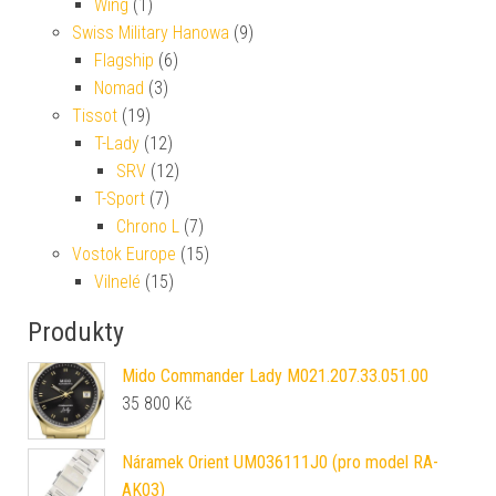
Wing
(1)
Swiss Military Hanowa
(9)
Flagship
(6)
Nomad
(3)
Tissot
(19)
T-Lady
(12)
SRV
(12)
T-Sport
(7)
Chrono L
(7)
Vostok Europe
(15)
Vilnelé
(15)
Produkty
Mido Commander Lady M021.207.33.051.00
35 800
Kč
Náramek Orient UM036111J0 (pro model RA-
AK03)