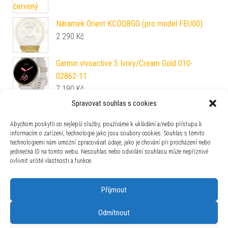
Náramek Orient KCDQBGG (pro model FEU00)
2 290
Kč
Garmin vívoactive 5 Ivory/Cream Gold 010-
02862-11
7 190
Kč
Spravovat souhlas s cookies
PRIM Speedline LE W91P.13276.A
18 900
Kč
Abychom poskytli co nejlepší služby, používáme k ukládání a/nebo přístupu k
informacím o zařízení, technologie jako jsou soubory cookies. Souhlas s těmito
technologiemi nám umožní zpracovávat údaje, jako je chování při procházení nebo
Fortis Marinemaster M-44 DLC Black Resin COSC
jedinečná ID na tomto webu. Nesouhlas nebo odvolání souhlasu může nepříznivě
F8120031
ovlivnit určité vlastnosti a funkce.
121 300
Kč
Orient Bambino Version 4 TAC08004D
Příjmout
6 990
Kč
Odmítnout