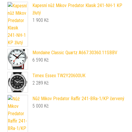
Kapesní nůž Mikov Predator Klasik 241-NH-1 KP
žlutý
1 900
Kč
Mondaine Classic Quartz A667.30360.11SBBV
6 590
Kč
Timex Essex TW2Y20600UK
2 289
Kč
Nůž Mikov Predator Raffir 241-BRa-1/KP červený
5 000
Kč