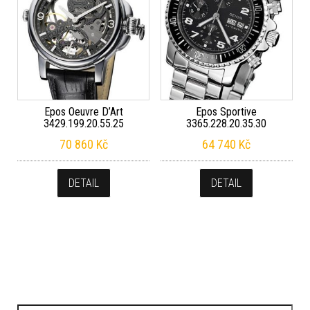
Epos Oeuvre D’Art
Epos Sportive
3429.199.20.55.25
3365.228.20.35.30
70 860
Kč
64 740
Kč
DETAIL
DETAIL