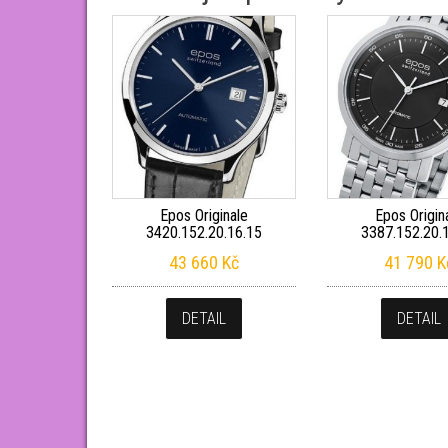
Epos Originale
Epos Origin
3420.152.20.16.15
3387.152.20.
43 660
Kč
41 790
K
DETAIL
DETAIL