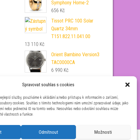
Symphony Home-2
656
Kč
Tissot PRC 100 Solar
Quartz 34mm
T151.822.11.041.00
13 110
Kč
Orient Bambino Version3
TAC0000CA
6 990
Kč
Tissot PRX Powermatic 80
Spravovat souhlas s cookies
Damascus 38mm
T137.807.96.081.00
ejlepší služby, používáme k ukládání a/nebo přístupu k informacím o zařízení,
 soubory cookies. Souhlas s těmito technologiemi nám umožní zpracovávat údaje, jako
27 940
Kč
zení nebo jedinečná ID na tomto webu. Nesouhlas nebo odvolání souhlasu může
ité vlastnosti a funkce.
t
Odmítnout
Možnosti
aha 4 IČ: 26454424