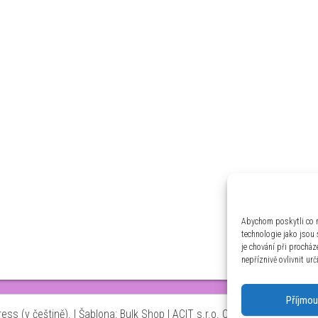
Abychom poskytli co n
technologie jako jsou
je chování při prochá
nepříznivě ovlivnit urč
Příjmou
ss (v češtině).
|
Šablona: Bulk Shop
| ACIT s.r.o. Chodovská 228/3 Pr