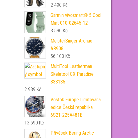
2 490
Kč
Garmin vívosmart® 5 Cool
Mint 010-02645-12
3 590
Kč
MeisterSinger Archao
AR908
56 100
Kč
MultiTool Leatherman
Skeletool CX Paradise
833135
2 989
Kč
Vostok Europe Limitovaná
edice Česká republika
6S21-225A481B
13 590
Kč
Přívěsek Bering Arctic