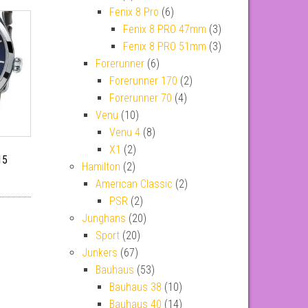
Fenix 8 Pro
(6)
Fenix 8 PRO 47mm
(3)
Fenix 8 PRO 51mm
(3)
Forerunner
(6)
Forerunner 170
(2)
Forerunner 70
(4)
Venu
(10)
Venu 4
(8)
X1
(2)
15
Hamilton
(2)
American Classic
(2)
PSR
(2)
Junghans
(20)
Sport
(20)
Junkers
(67)
Bauhaus
(53)
Bauhaus 38
(10)
Bauhaus 40
(14)