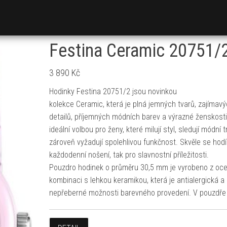
Festina Ceramic 20751/
3 890
Kč
Hodinky Festina 20751/2 jsou novinkou
kolekce Ceramic, která je plná jemných tvarů, zajímav
detailů, příjemných módních barev a výrazné ženskost
ideální volbou pro ženy, které milují styl, sledují módní 
zároveň vyžadují spolehlivou funkčnost. Skvěle se hodí
každodenní nošení, tak pro slavnostní příležitosti.
Pouzdro hodinek o průměru 30,5 mm je vyrobeno z ocel
kombinaci s lehkou keramikou, která je antialergická a 
nepřeberné možnosti barevného provedení. V pouzdře