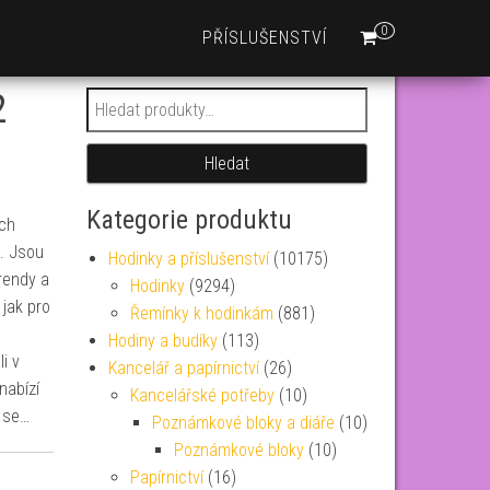
0
PŘÍSLUŠENSTVÍ
2
Hledat:
Hledat
Kategorie produktu
ých
i. Jsou
Hodinky a příslušenství
(10175)
trendy a
Hodinky
(9294)
 jak pro
Řemínky k hodinkám
(881)
Hodiny a budíky
(113)
i v
Kancelář a papírnictví
(26)
nabízí
Kancelářské potřeby
(10)
 se…
Poznámkové bloky a diáře
(10)
Poznámkové bloky
(10)
Papírnictví
(16)