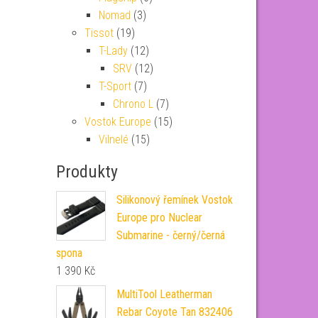
Nomad
(3)
Tissot
(19)
T-Lady
(12)
SRV
(12)
T-Sport
(7)
Chrono L
(7)
Vostok Europe
(15)
Vilnelé
(15)
Produkty
Silikonový řemínek Vostok
Europe pro Nuclear
Submarine - černý/černá
spona
1 390
Kč
MultiTool Leatherman
Rebar Coyote Tan 832406