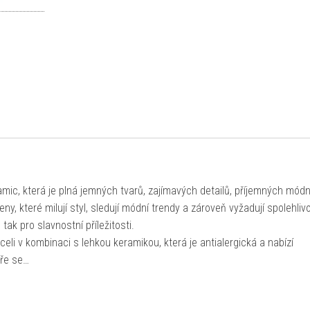
mic, která je plná jemných tvarů, zajímavých detailů, příjemných mód
ny, které milují styl, sledují módní trendy a zároveň vyžadují spolehliv
tak pro slavnostní příležitosti.
li v kombinaci s lehkou keramikou, která je antialergická a nabízí
ře se…