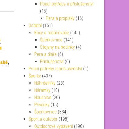
Psací potřeby a příslušenství
(16)
Pera a propisky
(16)
Ostatní
(151)
Boxy a natahovače
(145)
Šperkovnice
(141)
ý
Stojany na hodinky
(4)
a
Pera a diáře
(6)
Příslušenství
(6)
mské
,
Psací potřeby a příslušenství
(1)
Šperky
(407)
Náhrdelníky
(28)
Náramky
(10)
Náušnice
(20)
Přívěsky
(15)
Šperkovnice
(334)
Sport a outdoor
(198)
Outdoorové vybavení
(198)