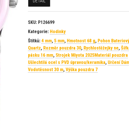
DETAIL
SKU:
P126699
Kategorie:
Hodinky
Štítků:
4 mm
,
5 mm
,
Hmotnost 68 g
,
Pohon Bateriov
Quartz
,
Rozměr pouzdra 30
,
Rychlostěžejky ne
,
Šířk
pásku 16 mm
,
Strojek Miyota 2025Materiál pouzdra
Ušlechtilá ocel s PVD úpravou/keramika
,
Určení Dá
Vodotěsnost 30 m
,
Výška pouzdra 7