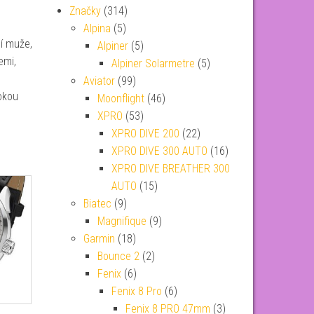
Značky
(314)
Alpina
(5)
í muže,
Alpiner
(5)
emi,
Alpiner Solarmetre
(5)
Aviator
(99)
okou
Moonflight
(46)
XPRO
(53)
XPRO DIVE 200
(22)
XPRO DIVE 300 AUTO
(16)
XPRO DIVE BREATHER 300
AUTO
(15)
Biatec
(9)
Magnifique
(9)
Garmin
(18)
Bounce 2
(2)
Fenix
(6)
Fenix 8 Pro
(6)
Fenix 8 PRO 47mm
(3)