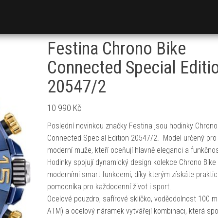
Festina Chrono Bike
Connected Special Editi
20547/2
10 990
Kč
Poslední novinkou značky Festina jsou hodinky Chrono
Connected Special Edition 20547/2. Model určený pro
moderní muže, kteří oceňují hlavně eleganci a funkčnos
Hodinky spojují dynamický design kolekce Chrono Bike
moderními smart funkcemi, díky kterým získáte prakti
pomocníka pro každodenní život i sport.
Ocelové pouzdro, safírové sklíčko, voděodolnost 100 m
ATM) a ocelový náramek vytvářejí kombinaci, která spo