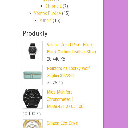
Chrono L
(7)
Vostok Europe
(15)
Vilnelé
(15)
Produkty
Vulcain Grand Prix - Black -
Black Carbon Leather Strap
28 440
Kč
Pouzdro na šperky Wolf
Sophia 392230
3 975
Kč
Mido Multifort
Chronometer 1
M038.431.37.051.00
40 100
Kč
Citizen Eco-Drive