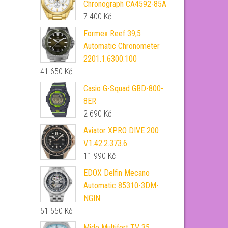
Chronograph CA4592-85A
7 400
Kč
Formex Reef 39,5
Automatic Chronometer
2201.1.6300.100
41 650
Kč
Casio G-Squad GBD-800-
8ER
2 690
Kč
Aviator XPRO DIVE 200
V.1.42.2.373.6
11 990
Kč
EDOX Delfin Mecano
Automatic 85310-3DM-
NGIN
51 550
Kč
Mido Multifort TV 35