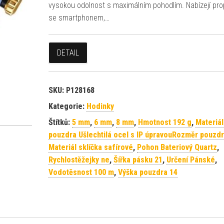
vysokou odolnost s maximálním pohodlím. Nabízejí pro
se smartphonem,…
DETAIL
SKU:
P128168
Kategorie:
Hodinky
Štítků:
5 mm
,
6 mm
,
8 mm
,
Hmotnost 192 g
,
Materiál
pouzdra Ušlechtilá ocel s IP úpravouRozměr pouzdr
Materiál sklíčka safírové
,
Pohon Bateriový Quartz
,
Rychlostěžejky ne
,
Šířka pásku 21
,
Určení Pánské
,
Vodotěsnost 100 m
,
Výška pouzdra 14