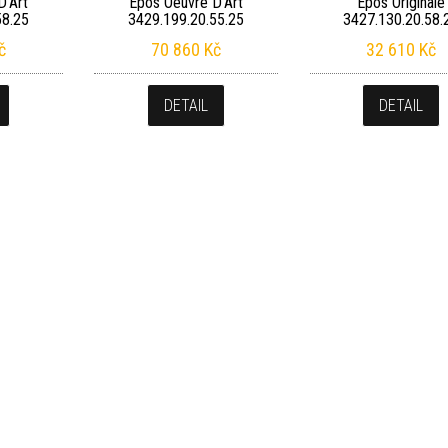
D’Art
Epos Oeuvre D’Art
Epos Originale
58.25
3429.199.20.55.25
3427.130.20.58.
č
70 860
Kč
32 610
Kč
DETAIL
DETAIL