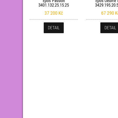
Epos Passion
Epos Oeuvre 
3401.132.25.15.25
3429.195.20.
37 200
Kč
67 290
K
DETAIL
DETAIL