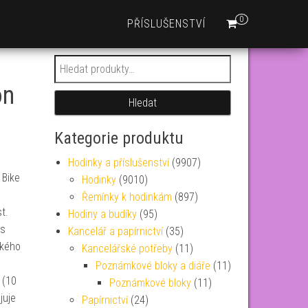
0
PŘÍSLUŠENSTVÍ
Hledat:
on
Hledat
Kategorie produktu
Hodinky a příslušenství
(9907)
 Bike
Hodinky
(9010)
Řemínky k hodinkám
(897)
t.
Hodiny a budíky
(95)
 s
Kancelář a papírnictví
(35)
ckého
Kancelářské potřeby
(11)
Poznámkové bloky a diáře
(11)
 (10
Poznámkové bloky
(11)
juje
Papírnictví
(24)