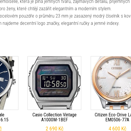
oiselle, která je plná jemných tvarů, zajímavých detailů, příjemných
o ženy, které chtějí zazářit elegantním a moderním stylem.
V ocelovém pouzdře o průměru 23 mm je zasazený modrý číselník s ko
 najdeme decentní logo značky, elegantní ručky a jemné indexy.
ale
Casio Collection Vintage
Citizen Eco-Drive L
16.15
A1000M-1BEF
EM0506-77A
č
2 690
Kč
4 600
Kč