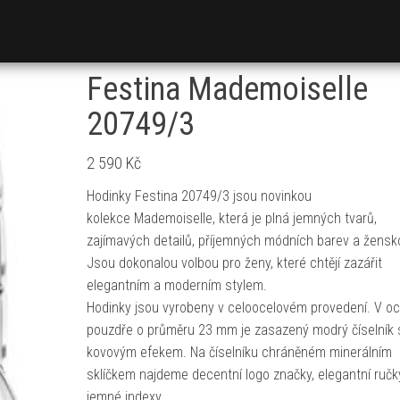
Festina Mademoiselle
20749/3
2 590
Kč
Hodinky Festina 20749/3 jsou novinkou
kolekce Mademoiselle, která je plná jemných tvarů,
zajímavých detailů, příjemných módních barev a žensko
Jsou dokonalou volbou pro ženy, které chtějí zazářit
elegantním a moderním stylem.
Hodinky jsou vyrobeny v celoocelovém provedení. V o
pouzdře o průměru 23 mm je zasazený modrý číselník 
kovovým efekem. Na číselníku chráněném minerálním
sklíčkem najdeme decentní logo značky, elegantní ručk
jemné indexy.