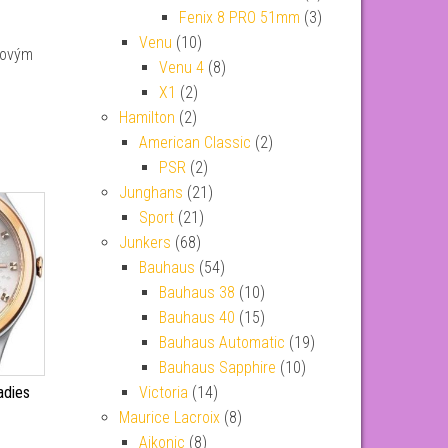
Fenix 8 PRO 51mm
(3)
Venu
(10)
vovým
Venu 4
(8)
X1
(2)
Hamilton
(2)
American Classic
(2)
PSR
(2)
Junghans
(21)
Sport
(21)
Junkers
(68)
Bauhaus
(54)
Bauhaus 38
(10)
Bauhaus 40
(15)
Bauhaus Automatic
(19)
Bauhaus Sapphire
(10)
Victoria
(14)
adies
Maurice Lacroix
(8)
Aikonic
(8)