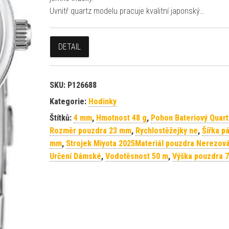
Uvnitř quartz modelu pracuje kvalitní japonský…
DETAIL
SKU:
P126688
Kategorie:
Hodinky
Štítků:
4 mm
,
Hmotnost 48 g
,
Pohon Bateriový Quart
Rozměr pouzdra 23 mm
,
Rychlostěžejky ne
,
Šířka p
mm
,
Strojek Miyota 2025Materiál pouzdra Nerezová
Určení Dámské
,
Vodotěsnost 50 m
,
Výška pouzdra 7