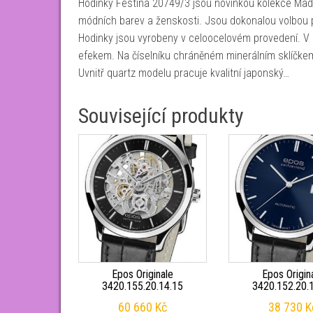
Hodinky Festina 20749/3 jsou novinkou kolekce Madem
módních barev a ženskosti. Jsou dokonalou volbou pr
Hodinky jsou vyrobeny v celoocelovém provedení. 
efekem. Na číselníku chráněném minerálním sklíčkem
Uvnitř quartz modelu pracuje kvalitní japonský…
Související produkty
Epos Originale
Epos Origin
3420.155.20.14.15
3420.152.20.
60 660
Kč
38 730
K