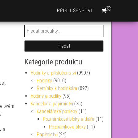
0
PŘÍSLUŠENSTVÍ
Hledat:
Hledat
Kategorie produktu
Hodinky a příslušenství
(9907)
Hodinky
(9010)
sti.
Řemínky k hodinkám
(897)
Hodiny a budíky
(95)
Kancelář a papírnictví
(35)
celovém
Kancelářské potřeby
(11)
s
Poznámkové bloky a diáře
(11)
Poznámkové bloky
(11)
y a
Papírnictví
(24)