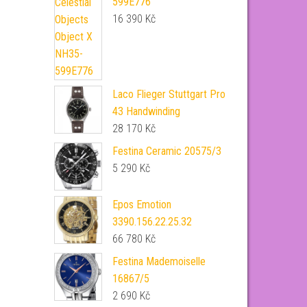
599E776
16 390
Kč
Laco Flieger Stuttgart Pro
43 Handwinding
28 170
Kč
Festina Ceramic 20575/3
5 290
Kč
Epos Emotion
3390.156.22.25.32
66 780
Kč
Festina Mademoiselle
16867/5
2 690
Kč