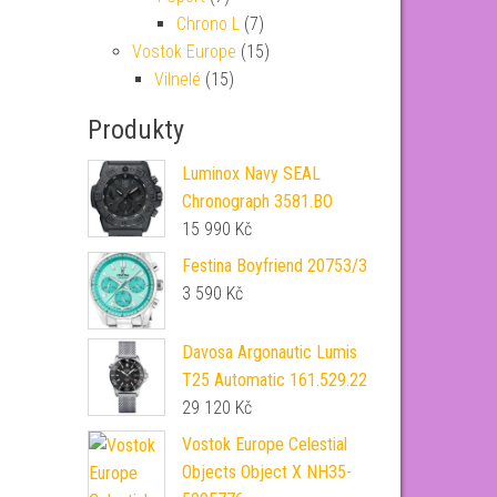
Chrono L
(7)
Vostok Europe
(15)
Vilnelé
(15)
Produkty
Luminox Navy SEAL
Chronograph 3581.BO
15 990
Kč
Festina Boyfriend 20753/3
3 590
Kč
Davosa Argonautic Lumis
T25 Automatic 161.529.22
29 120
Kč
Vostok Europe Celestial
Objects Object X NH35-