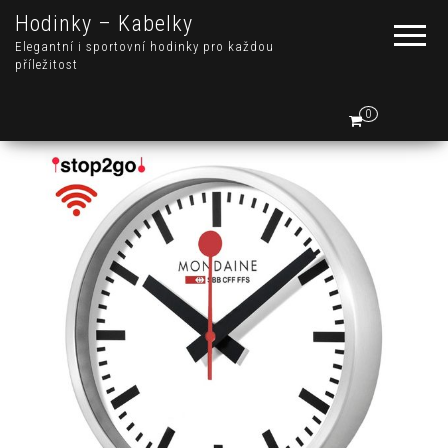
Hodinky – Kabelky
Elegantní i sportovní hodinky pro každou
příležitost
0