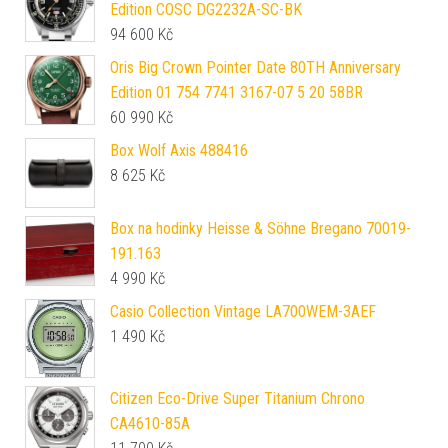
Edition COSC DG2232A-SC-BK
94 600
Kč
Oris Big Crown Pointer Date 80TH Anniversary
Edition 01 754 7741 3167-07 5 20 58BR
60 990
Kč
Box Wolf Axis 488416
8 625
Kč
Box na hodinky Heisse & Söhne Bregano 70019-
191.163
4 990
Kč
Casio Collection Vintage LA700WEM-3AEF
1 490
Kč
Citizen Eco-Drive Super Titanium Chrono
CA4610-85A