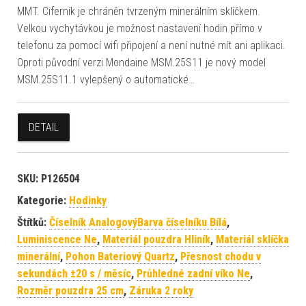
MMT. Ciferník je chráněn tvrzeným minerálním sklíčkem.
Velkou vychytávkou je možnost nastavení hodin přímo v
telefonu za pomocí wifi připojení a není nutné mít ani aplikaci.
Oproti původní verzi Mondaine MSM.25S11 je nový model
MSM.25S11.1 vylepšený o automatické…
DETAIL
SKU:
P126504
Kategorie:
Hodinky
Štítků:
Číselník AnalogovýBarva číselníku Bílá
,
Luminiscence Ne
,
Materiál pouzdra Hliník
,
Materiál sklíčka
minerální
,
Pohon Bateriový Quartz
,
Přesnost chodu v
sekundách ±20 s / měsíc
,
Průhledné zadní víko Ne
,
Rozměr pouzdra 25 cm
,
Záruka 2 roky