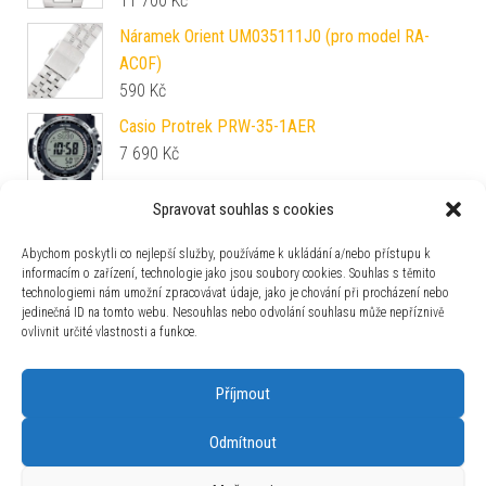
11 700
Kč
Náramek Orient UM035111J0 (pro model RA-
AC0F)
590
Kč
Casio Protrek PRW-35-1AER
7 690
Kč
Spravovat souhlas s cookies
Hamilton Ventura S Auto H24105330
33 300
Kč
Abychom poskytli co nejlepší služby, používáme k ukládání a/nebo přístupu k
informacím o zařízení, technologie jako jsou soubory cookies. Souhlas s těmito
technologiemi nám umožní zpracovávat údaje, jako je chování při procházení nebo
Hamilton Jazzmaster Performer Auto
jedinečná ID na tomto webu. Nesouhlas nebo odvolání souhlasu může nepříznivě
H36105160
ovlivnit určité vlastnosti a funkce.
32 700
Kč
Příjmout
Odmítnout
Používáme WordPress (v češtině).
|
Šablona: Bulk Shop
| ACIT