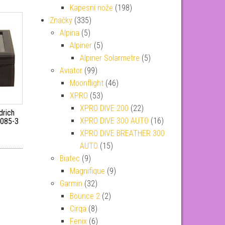
Kapesní nože
(198)
Značky
(335)
Alpina
(5)
Alpiner
(5)
Alpiner Solarmetre
(5)
Aviator
(99)
Moonflight
(46)
XPRO
(53)
XPRO DIVE 200
(22)
drich
XPRO DIVE 300 AUTO
(16)
0085-3
XPRO DIVE BREATHER 300
AUTO
(15)
Biatec
(9)
Magnifique
(9)
Garmin
(32)
Bounce 2
(2)
Cirqa
(8)
Fenix
(6)