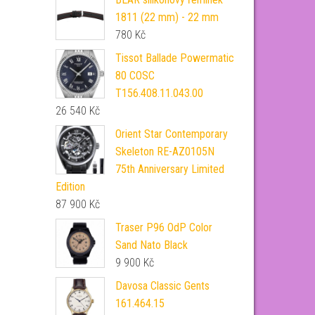
1811 (22 mm) - 22 mm
780
Kč
Tissot Ballade Powermatic
80 COSC
T156.408.11.043.00
26 540
Kč
Orient Star Contemporary
Skeleton RE-AZ0105N
75th Anniversary Limited
Edition
87 900
Kč
Traser P96 OdP Color
Sand Nato Black
9 900
Kč
Davosa Classic Gents
161.464.15