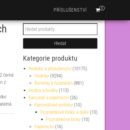
0
PŘÍSLUŠENSTVÍ
ch
Hledat:
Hledat
Kategorie produktu
Hodinky a příslušenství
(10175)
2 černé
Hodinky
(9294)
en z
Řemínky k hodinkám
(881)
Hodiny a budíky
(113)
átko
Kancelář a papírnictví
(26)
atelná.
Kancelářské potřeby
(10)
Poznámkové bloky a diáře
(10)
Poznámkové bloky
(10)
Papírnictví
(16)