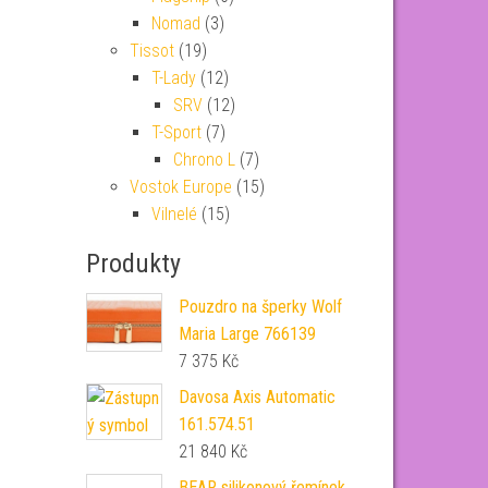
Nomad
(3)
Tissot
(19)
T-Lady
(12)
SRV
(12)
T-Sport
(7)
Chrono L
(7)
Vostok Europe
(15)
Vilnelé
(15)
Produkty
Pouzdro na šperky Wolf
Maria Large 766139
7 375
Kč
Davosa Axis Automatic
161.574.51
21 840
Kč
BEAR silikonový řemínek