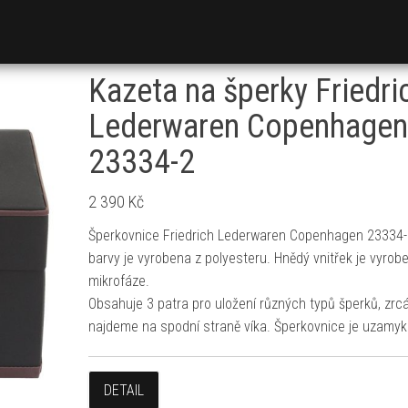
Kazeta na šperky Friedri
Lederwaren Copenhagen
23334-2
2 390
Kč
Šperkovnice Friedrich Lederwaren Copenhagen 23334-
barvy je vyrobena z polyesteru. Hnědý vnitřek je vyrob
mikrofáze.
Obsahuje 3 patra pro uložení různých typů šperků, zrc
najdeme na spodní straně víka. Šperkovnice je uzamyk
DETAIL