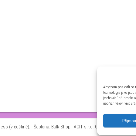
Abychom poskytli co n
technologie jako jsou
je chování při prochá
nepříznivě ovlivnit urč
Příjmou
ss (v češtině).
|
Šablona: Bulk Shop
| ACIT s.r.o. Chodovská 228/3 Pr