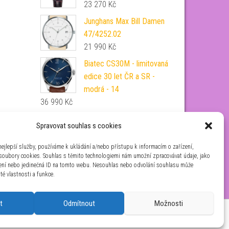
23 270
Kč
Junghans Max Bill Damen
47/4252.02
21 990
Kč
Biatec CS30M - limitovaná
edice 30 let ČR a SR -
modrá - 14
36 990
Kč
Traser řemen textilní pro
Spravovat souhlas s cookies
P67 Officer Automatik
zeleno-červený - 22 mm
ejlepší služby, používáme k ukládání a/nebo přístupu k informacím o zařízení,
 soubory cookies. Souhlas s těmito technologiemi nám umožní zpracovávat údaje, jako
1 040
Kč
zení nebo jedinečná ID na tomto webu. Nesouhlas nebo odvolání souhlasu může
ité vlastnosti a funkce.
t
Odmítnout
Možnosti
aha 4 IČ: 26454424