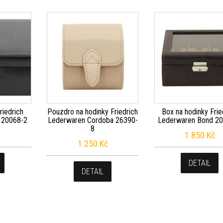
riedrich
Pouzdro na hodinky Friedrich
Box na hodinky Frie
 20068-2
Lederwaren Cordoba 26390-
Lederwaren Bond 2
8
č
1 850
Kč
1 250
Kč
DETAIL
DETAIL