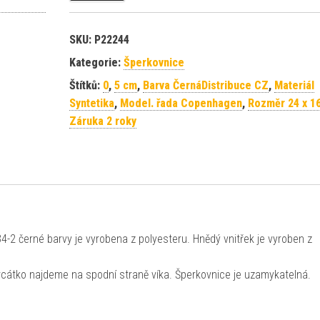
SKU:
P22244
Kategorie:
Šperkovnice
Štítků:
0
,
5 cm
,
Barva ČernáDistribuce CZ
,
Materiál
Syntetika
,
Model. řada Copenhagen
,
Rozměr 24 x 16
Záruka 2 roky
2 černé barvy je vyrobena z polyesteru. Hnědý vnitřek je vyroben z
zrcátko najdeme na spodní straně víka. Šperkovnice je uzamykatelná.