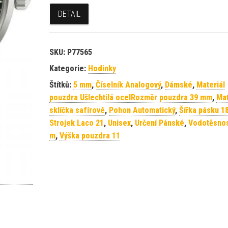
DETAIL
SKU:
P77565
Kategorie:
Hodinky
Štítků:
5 mm
,
Číselník Analogový
,
Dámské
,
Materiál
pouzdra Ušlechtilá ocelRozměr pouzdra 39 mm
,
Mat
sklíčka safírové
,
Pohon Automatický
,
Šířka pásku 
Strojek Laco 21
,
Unisex
,
Určení Pánské
,
Vodotěsnos
m
,
Výška pouzdra 11