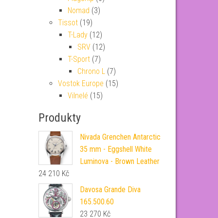
Nomad
(3)
Tissot
(19)
T-Lady
(12)
SRV
(12)
T-Sport
(7)
Chrono L
(7)
Vostok Europe
(15)
Vilnelé
(15)
Produkty
Nivada Grenchen Antarctic
35 mm - Eggshell White
Luminova - Brown Leather
24 210
Kč
Davosa Grande Diva
165.500.60
23 270
Kč