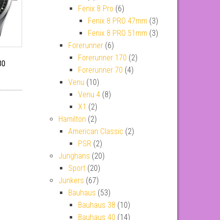
Fenix 8 Pro
(6)
Fenix 8 PRO 47mm
(3)
Fenix 8 PRO 51mm
(3)
Forerunner
(6)
Forerunner 170
(2)
30
Forerunner 70
(4)
Venu
(10)
Venu 4
(8)
X1
(2)
Hamilton
(2)
American Classic
(2)
PSR
(2)
Junghans
(20)
Sport
(20)
Junkers
(67)
Bauhaus
(53)
Bauhaus 38
(10)
Bauhaus 40
(14)