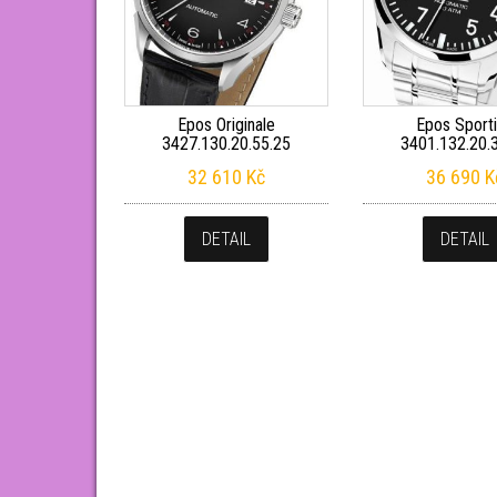
Epos Originale
Epos Sport
3427.130.20.55.25
3401.132.20.
32 610
Kč
36 690
K
DETAIL
DETAIL