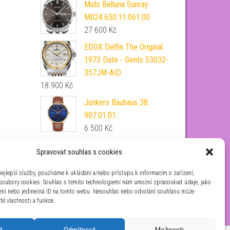
Mido Belluna Sunray
M024.630.11.061.00
27 600
Kč
EDOX Delfin The Original
1973 Date - Gents 53032-
357JM-AID
18 900
Kč
Junkers Bauhaus 38
907.01.01
6 500
Kč
Swiss Military Hanowa
Spravovat souhlas s cookies
Greyhound
SMWGA0001530
ejlepší služby, používáme k ukládání a/nebo přístupu k informacím o zařízení,
 soubory cookies. Souhlas s těmito technologiemi nám umožní zpracovávat údaje, jako
4 928
Kč
zení nebo jedinečná ID na tomto webu. Nesouhlas nebo odvolání souhlasu může
ité vlastnosti a funkce.
t
Odmítnout
Možnosti