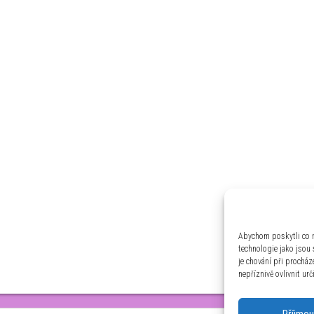
Abychom poskytli co n
technologie jako jsou
je chování při prochá
nepříznivě ovlivnit urč
Příjmou