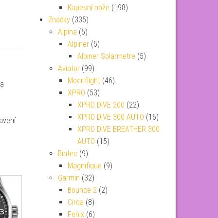
Kapesní nože
(198)
Značky
(335)
Alpina
(5)
Alpiner
(5)
Alpiner Solarmetre
(5)
Aviator
(99)
Moonflight
(46)
 a
XPRO
(53)
XPRO DIVE 200
(22)
XPRO DIVE 300 AUTO
(16)
avení
XPRO DIVE BREATHER 300
AUTO
(15)
Biatec
(9)
Magnifique
(9)
Garmin
(32)
Bounce 2
(2)
Cirqa
(8)
Fenix
(6)