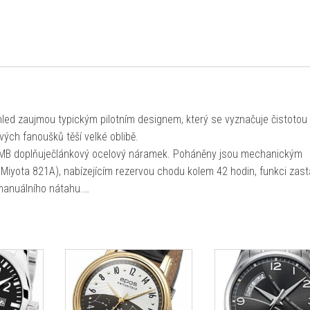
ed zaujmou typickým pilotním designem, který se vyznačuje čistotou
ých fanoušků těší velké oblibě.
 MB doplňuječlánkový ocelový náramek. Poháněny jsou mechanickým
iyota 821A), nabízejícím rezervou chodu kolem 42 hodin, funkci zast
 manuálního nátahu.…