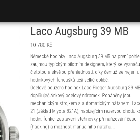
Laco Augsburg 39 MB
10 780
Kč
Německé hodinky Laco Augsburg 39 MB na první pohle
zaujmou typickým pilotním designem, který se vyznaču
čistotou a skvělou přehledností, díky čemuž se nejen u
hodinkových fanoušků těší velké oblibě.
Ocelové pouzdro hodinek Laco Flieger Augsburg 39 M
doplňuječlánkový ocelový náramek. Poháněny jsou
mechanickým strojkem s automatickým nátahem Lac
21 (základ Miyota 821A), nabízejícím rezervou chodu 
hodin, funkci zastavení vteřinovky při nařizování času
(hacking) a možnost manuálního nátahu.…