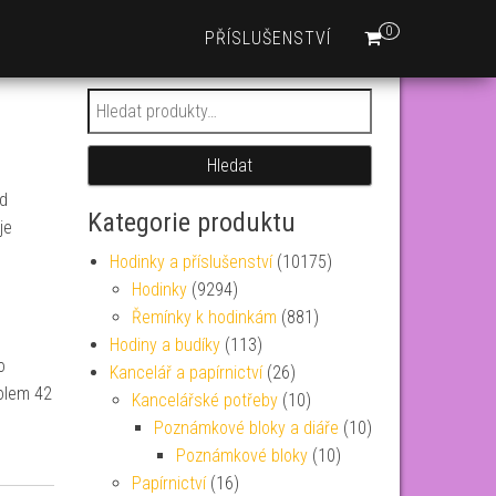
0
PŘÍSLUŠENSTVÍ
Hledat:
Hledat
d
Kategorie produktu
je
Hodinky a příslušenství
(10175)
Hodinky
(9294)
B
Řemínky k hodinkám
(881)
Hodiny a budíky
(113)
o
Kancelář a papírnictví
(26)
kolem 42
Kancelářské potřeby
(10)
Poznámkové bloky a diáře
(10)
Poznámkové bloky
(10)
Papírnictví
(16)