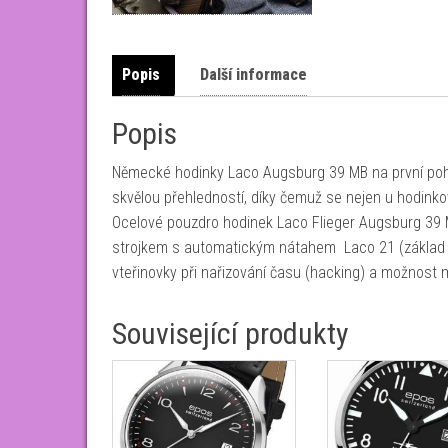
Popis
Další informace
Popis
Německé hodinky Laco Augsburg 39 MB na první pohl
skvělou přehledností, díky čemuž se nejen u hodinkov
Ocelové pouzdro hodinek Laco Flieger Augsburg 39
strojkem s automatickým nátahem Laco 21 (základ M
vteřinovky při nařizování času (hacking) a možnost
Související produkty