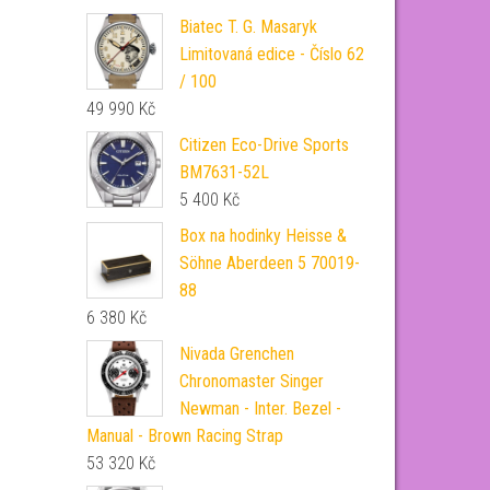
Biatec T. G. Masaryk
Limitovaná edice - Číslo 62
/ 100
49 990
Kč
Citizen Eco-Drive Sports
BM7631-52L
5 400
Kč
Box na hodinky Heisse &
Söhne Aberdeen 5 70019-
88
6 380
Kč
Nivada Grenchen
Chronomaster Singer
Newman - Inter. Bezel -
Manual - Brown Racing Strap
53 320
Kč