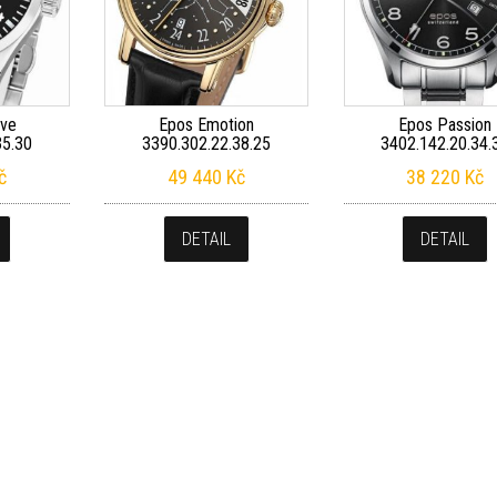
ive
Epos Emotion
Epos Passion
35.30
3390.302.22.38.25
3402.142.20.34.
č
49 440
Kč
38 220
Kč
DETAIL
DETAIL