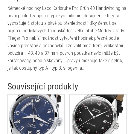
Německé hodinky Laco Karlsruhe Pro Grün 40 Handwinding na
první pohled zaujmou typickým pilotním designem, který se
vyznačuje čistotou a skvělou přehledností, díky čemuž se
nejen u hodinkových fanoušků těší velké oblibě.Modely z řady
Flieger Pro nabízí možnost vytvoření hodinek přesně podle
vašich představ a požadavků. Lze volit mezi třemi velikostmi
pouzdra – 43, 40 a 37 mm, povrch pouzdra navíc může být
kartáčovaný, nebo pískovaný. Úpravy umožňuje také číselník,
je tak dostupný typ A i typ B, s logem a…
Související produkty