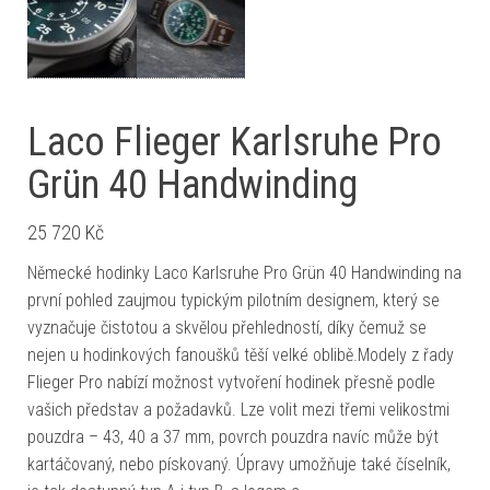
Laco Flieger Karlsruhe Pro
Grün 40 Handwinding
25 720
Kč
Německé hodinky Laco Karlsruhe Pro Grün 40 Handwinding na
první pohled zaujmou typickým pilotním designem, který se
vyznačuje čistotou a skvělou přehledností, díky čemuž se
nejen u hodinkových fanoušků těší velké oblibě.Modely z řady
Flieger Pro nabízí možnost vytvoření hodinek přesně podle
vašich představ a požadavků. Lze volit mezi třemi velikostmi
pouzdra – 43, 40 a 37 mm, povrch pouzdra navíc může být
kartáčovaný, nebo pískovaný. Úpravy umožňuje také číselník,