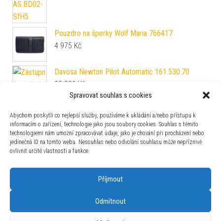
Pouzdro na šperky Wolf Maria 766417
4 975
Kč
Davosa Newton Pilot Automatic 161.530.70
22 880
Kč
Spravovat souhlas s cookies
Tissot PR 100 Chronograph T150.417.33.031.00
12 800
Kč
Abychom poskytli co nejlepší služby, používáme k ukládání a/nebo přístupu k
informacím o zařízení, technologie jako jsou soubory cookies. Souhlas s těmito
technologiemi nám umožní zpracovávat údaje, jako je chování při procházení nebo
Silikonový řemínek Vostok Europe pro Systema
jedinečná ID na tomto webu. Nesouhlas nebo odvolání souhlasu může nepříznivě
Periodicum - bílý
ovlivnit určité vlastnosti a funkce.
1 190
Kč
Příjmout
Tissot PRC 200 Quartz Chronograph
T114.417.11.057.00
Odmítnout
13 890
Kč