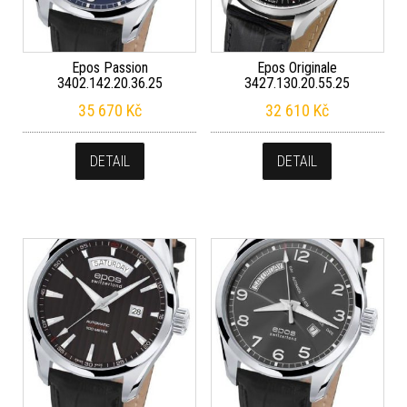
Epos Passion
Epos Originale
3402.142.20.36.25
3427.130.20.55.25
35 670
Kč
32 610
Kč
DETAIL
DETAIL