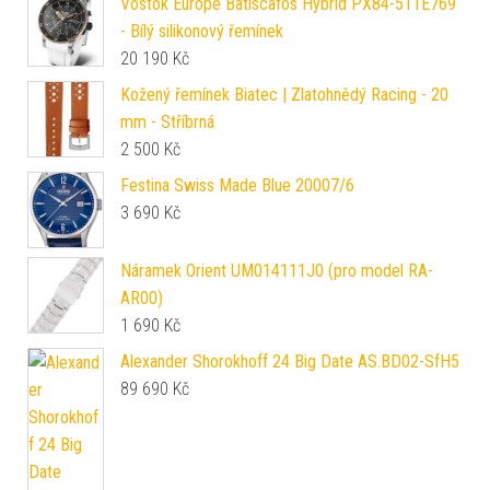
Vostok Europe Batiscafos Hybrid PX84-511E769
- Bílý silikonový řemínek
20 190
Kč
Kožený řemínek Biatec | Zlatohnědý Racing - 20
mm - Stříbrná
2 500
Kč
Festina Swiss Made Blue 20007/6
3 690
Kč
Náramek Orient UM014111J0 (pro model RA-
AR00)
1 690
Kč
Alexander Shorokhoff 24 Big Date AS.BD02-SfH5
89 690
Kč