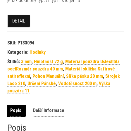
je tak dostupný typ A i typ B, s logem a…
DETAIL
SKU:
P133094
Kategorie:
Hodinky
Štítků:
3 mm
,
Hmotnost 72 g
,
Materiál pouzdra Ušlechtilá
ocelRozměr pouzdra 40 mm
,
Materiál sklíčka Safírové -
antireflexní
,
Pohon Manuální
,
Šířka pásku 20 mm
,
Strojek
Laco 210
,
Určení Pánské
,
Vodotěsnost 200 m
,
Výška
pouzdra 11
Popis
Další informace
Popis