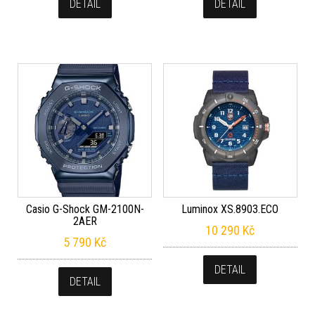
DETAIL
DETAIL
Casio G-Shock GM-2100N-
Luminox XS.8903.ECO
2AER
10 290
Kč
5 790
Kč
DETAIL
DETAIL