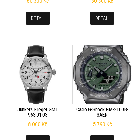
60 300
Kč
60 300
Kč
DETAIL
DETAIL
Junkers Flieger GMT
Casio G-Shock GM-2100B-
953.01.03
3AER
8 000
Kč
5 790
Kč