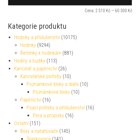
Cena:
2 510 Kč
—
60 300 Kč
Kategorie produktu
Hodinky a příslušenství
(10175)
Hodinky
(9294)
Řemínky k hodinkám
(881)
Hodiny a budíky
(113)
Kancelář a papírnictví
(26)
Kancelářské potřeby
(10)
Poznámkové bloky a diáře
(10)
Poznámkové bloky
(10)
Papírnictví
(16)
Psací potřeby a příslušenství
(16)
Pera a propisky
(16)
Ostatní
(151)
Boxy a natahovače
(145)
Šperkovnice
(141)