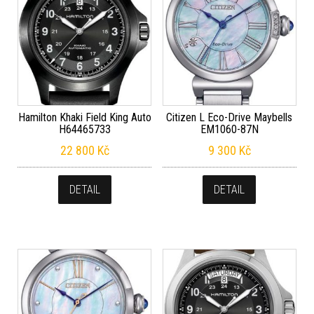
Hamilton Khaki Field King Auto
Citizen L Eco-Drive Maybells
H64465733
EM1060-87N
22 800
Kč
9 300
Kč
DETAIL
DETAIL