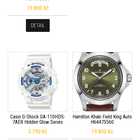
19 800
Kč
DETAIL
Casio G-Shock GA-110HDS-
Hamilton Khaki Field King Auto
7AER Hidden Glow Series
H64475560
3 790
Kč
19 800
Kč