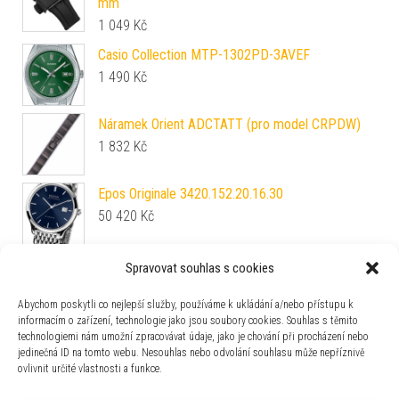
mm
1 049
Kč
Casio Collection MTP-1302PD-3AVEF
1 490
Kč
Náramek Orient ADCTATT (pro model CRPDW)
1 832
Kč
Epos Originale 3420.152.20.16.30
50 420
Kč
Junkers Bauhaus 38 906.01.02.M
Spravovat souhlas s cookies
6 750
Kč
Abychom poskytli co nejlepší služby, používáme k ukládání a/nebo přístupu k
informacím o zařízení, technologie jako jsou soubory cookies. Souhlas s těmito
Vostok Europe Vilnele Solar VS42-125B754B
technologiemi nám umožní zpracovávat údaje, jako je chování při procházení nebo
jedinečná ID na tomto webu. Nesouhlas nebo odvolání souhlasu může nepříznivě
16 490
Kč
ovlivnit určité vlastnosti a funkce.