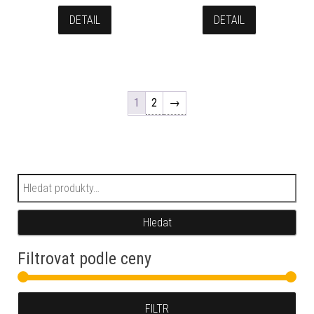
DETAIL
DETAIL
1
2
→
Hledat:
Hledat
Filtrovat podle ceny
Min
Max
FILTR