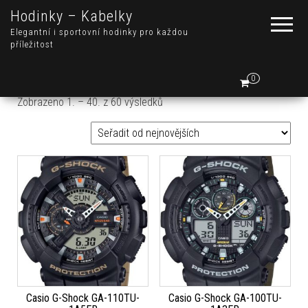
Hodinky – Kabelky
Elegantní i sportovní hodinky pro každou
příležitost
0
Seřazeno od nejnovějších
Zobrazeno 1. – 40. z 60 výsledků
Casio G-Shock GA-110TU-
Casio G-Shock GA-100TU-