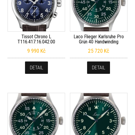
Tissot Chrono L
Laco Flieger Karlsruhe Pro
T116.417.16.042.00
Grün 40 Handwinding
9 990
Kč
25 720
Kč
DETAIL
DETAIL