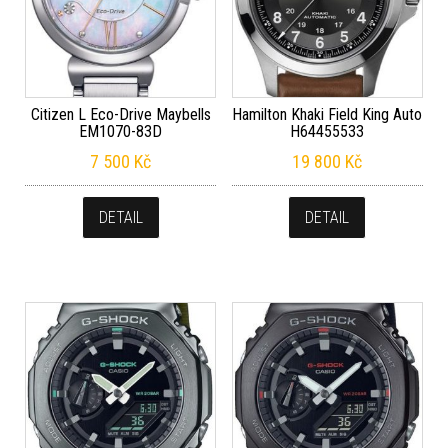
Citizen L Eco-Drive Maybells
Hamilton Khaki Field King Auto
EM1070-83D
H64455533
7 500
Kč
19 800
Kč
DETAIL
DETAIL