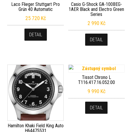
Laco Flieger Stuttgart Pro
Casio G-Shock GA-100BEG-
Grün 40 Automatic
1AER Black and Electro Green
Series
25 720
Kč
2 990
Kč
DETAIL
DETAIL
Tissot Chrono L
T116.417.16.052.00
9 990
Kč
DETAIL
Hamilton Khaki Field King Auto
H64475531