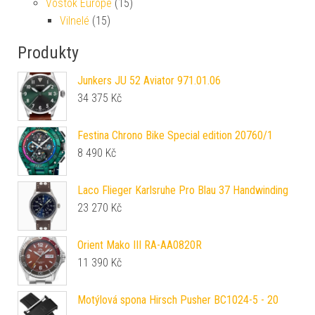
Vostok Europe
(15)
Vilnelé
(15)
Produkty
Junkers JU 52 Aviator 971.01.06
34 375
Kč
Festina Chrono Bike Special edition 20760/1
8 490
Kč
Laco Flieger Karlsruhe Pro Blau 37 Handwinding
23 270
Kč
Orient Mako III RA-AA0820R
11 390
Kč
Motýlová spona Hirsch Pusher BC1024-5 - 20