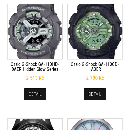
Casio G-Shock GA-110HD-
Casio G-Shock GA-110CD-
8AER Hidden Glow Series
1A3ER
2 513
Kč
2 790
Kč
DETAIL
DETAIL