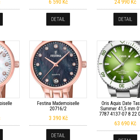
č
6 590
Kč
24 990
Kč
DETAIL
DETAIL
iselle
Festina Mademoiselle
Oris Aquis Date Tas
20716/2
Summer 41,5 mm 0
7787 4137-07 8 22
č
3 390
Kč
63 690
Kč
DETAIL