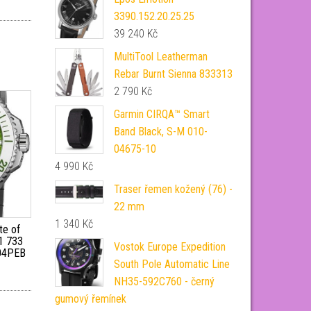
3390.152.20.25.25
39 240
Kč
MultiTool Leatherman
Rebar Burnt Sienna 833313
2 790
Kč
Garmin CIRQA™ Smart
Band Black, S-M 010-
04675-10
4 990
Kč
Traser řemen kožený (76) -
22 mm
1 340
Kč
te of
1 733
Vostok Europe Expedition
 04PEB
South Pole Automatic Line
NH35-592C760 - černý
gumový řemínek