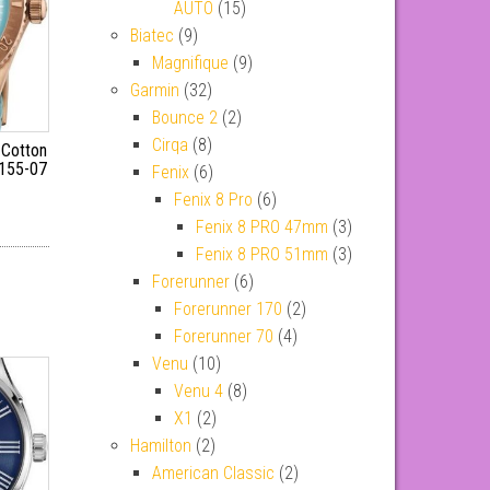
AUTO
(15)
Biatec
(9)
Magnifique
(9)
Garmin
(32)
Bounce 2
(2)
Cirqa
(8)
 Cotton
155-07
Fenix
(6)
Fenix 8 Pro
(6)
Fenix 8 PRO 47mm
(3)
Fenix 8 PRO 51mm
(3)
Forerunner
(6)
Forerunner 170
(2)
Forerunner 70
(4)
Venu
(10)
Venu 4
(8)
X1
(2)
Hamilton
(2)
American Classic
(2)