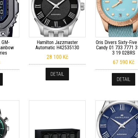
k GM-
Hamilton Jazzmaster
Oris Divers Sixty-Five
ainbow
Automatic H42535130
Candy 01 733 7771 3
ries
3 19 02BRS
28 100
Kč
č
67 590
Kč
DETAIL
DETAIL