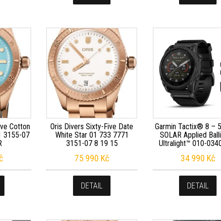
ive Cotton
Oris Divers Sixty-Five Date
Garmin Tactix® 8 – 
1 3155-07
White Star 01 733 7771
SOLAR Applied Balli
R
3151-07 8 19 15
Ultralight™ 010-034
č
75 990
Kč
34 990
Kč
DETAIL
DETAIL