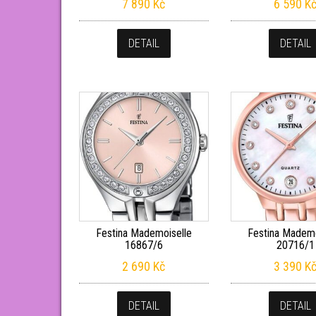
7 890
Kč
6 590
K
DETAIL
DETAIL
Festina Mademoiselle
Festina Mademo
16867/6
20716/1
2 690
Kč
3 390
K
DETAIL
DETAIL