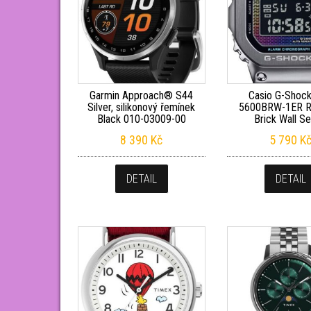
Garmin Approach® S44
Casio G-Shoc
Silver, silikonový řemínek
5600BRW-1ER R
Black 010-03009-00
Brick Wall Se
8 390
Kč
5 790
K
DETAIL
DETAIL