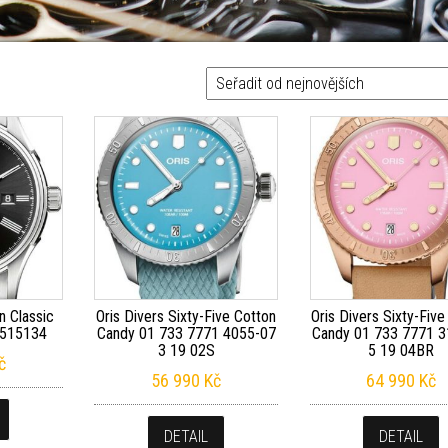
jnovějších
n Classic
Oris Divers Sixty-Five Cotton
Oris Divers Sixty-Five
9515134
Candy 01 733 7771 4055-07
Candy 01 733 7771 3
3 19 02S
5 19 04BR
č
56 990
Kč
64 990
Kč
DETAIL
DETAIL