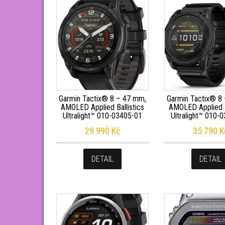
Garmin Tactix® 8 – 47 mm,
Garmin Tactix® 8
AMOLED Applied Ballistics
AMOLED Applied B
Ultralight™ 010-03405-01
Ultralight™ 010-
29 990
Kč
35 790
K
DETAIL
DETAIL