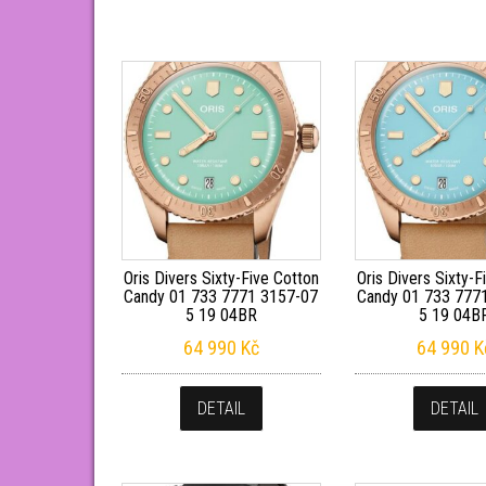
Oris Divers Sixty-Five Cotton
Oris Divers Sixty-F
Candy 01 733 7771 3157-07
Candy 01 733 777
5 19 04BR
5 19 04B
64 990
Kč
64 990
K
DETAIL
DETAIL