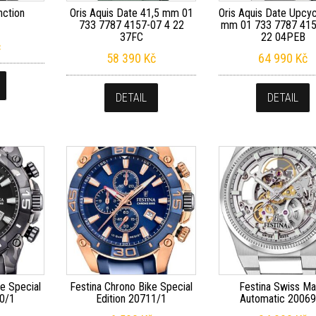
nction
Oris Aquis Date 41,5 mm 01
Oris Aquis Date Upcyc
733 7787 4157-07 4 22
mm 01 733 7787 415
37FC
22 04PEB
č
58 390
Kč
64 990
Kč
DETAIL
DETAIL
e Special
Festina Chrono Bike Special
Festina Swiss M
10/1
Edition 20711/1
Automatic 20069