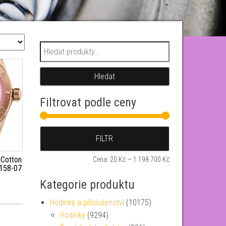
Hledat:
Hledat
Filtrovat podle ceny
Minimální cena
Maximální cena
FILTR
 Cotton
Cena:
20 Kč
—
1 198 700 Kč
158-07
Kategorie produktu
Hodinky a příslušenství
(10175)
Hodinky
(9294)