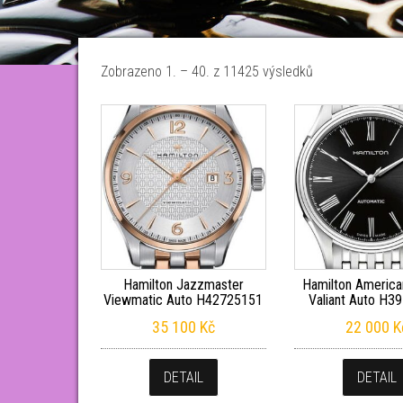
Seřazeno od ne
Zobrazeno 1. – 40. z 11425 výsledků
Hamilton Jazzmaster
Hamilton America
Viewmatic Auto H42725151
Valiant Auto H3
35 100
Kč
22 000
K
DETAIL
DETAIL