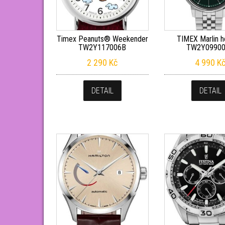
Timex Peanuts® Weekender
TIMEX Marlin h
TW2Y117006B
TW2Y0990
2 290
Kč
4 990
K
DETAIL
DETAIL