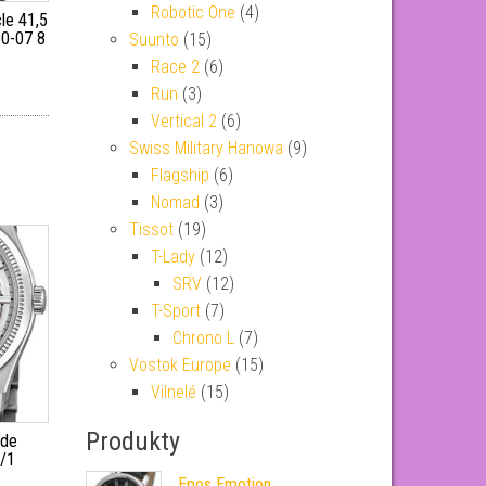
Robotic One
(4)
le 41,5
0-07 8
Suunto
(15)
Race 2
(6)
Run
(3)
Vertical 2
(6)
Swiss Military Hanowa
(9)
Flagship
(6)
Nomad
(3)
Tissot
(19)
T-Lady
(12)
SRV
(12)
T-Sport
(7)
Chrono L
(7)
Vostok Europe
(15)
Vilnelé
(15)
Produkty
ade
/1
Epos Emotion