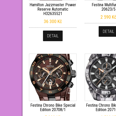
Hamilton Jazzmaster Power
Festina Multifu
Reserve Automatic
20623/5
H32635521
2 590
K
36 300
Kč
DETAIL
DETAIL
Festina Chrono Bike Special
Festina Chrono Bik
Edition 20708/1
Edition 207