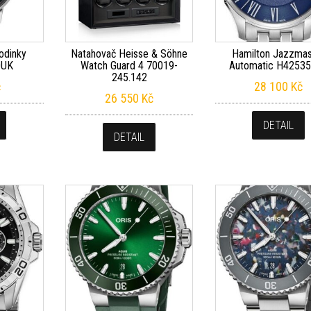
odinky
Natahovač Heisse & Söhne
Hamilton Jazzmas
0UK
Watch Guard 4 70019-
Automatic H4253
245.142
č
28 100
Kč
26 550
Kč
DETAIL
DETAIL