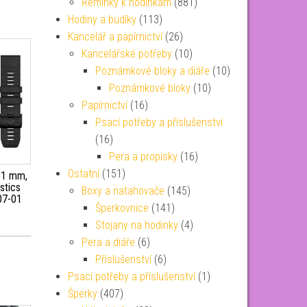
Řemínky k hodinkám
(881)
Hodiny a budíky
(113)
Kancelář a papírnictví
(26)
Kancelářské potřeby
(10)
Poznámkové bloky a diáře
(10)
Poznámkové bloky
(10)
Papírnictví
(16)
Psací potřeby a příslušenství
(16)
Pera a propisky
(16)
Ostatní
(151)
51 mm,
stics
Boxy a natahovače
(145)
07-01
Šperkovnice
(141)
Stojany na hodinky
(4)
Pera a diáře
(6)
Příslušenství
(6)
Psací potřeby a příslušenství
(1)
Šperky
(407)