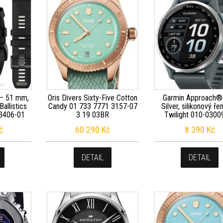
 – 51 mm,
Oris Divers Sixty-Five Cotton
Garmin Approach®
allistics
Candy 01 733 7771 3157-07
Silver, silikonový ř
03406-01
3 19 03BR
Twilight 010-0300
č
60 290
Kč
8 390
Kč
DETAIL
DETAIL