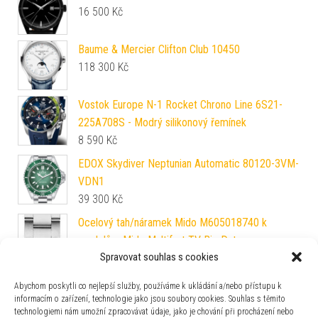
16 500
Kč
Baume & Mercier Clifton Club 10450
118 300
Kč
Vostok Europe N-1 Rocket Chrono Line 6S21-
225A708S - Modrý silikonový řemínek
8 590
Kč
EDOX Skydiver Neptunian Automatic 80120-3VM-
VDN1
39 300
Kč
Ocelový tah/náramek Mido M605018740 k
modelům Mido Multifort TV Big Date
Spravovat souhlas s cookies
4 200
Kč
Abychom poskytli co nejlepší služby, používáme k ukládání a/nebo přístupu k
informacím o zařízení, technologie jako jsou soubory cookies. Souhlas s těmito
technologiemi nám umožní zpracovávat údaje, jako je chování při procházení nebo