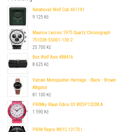
Natahovač Wolf Cub 461141
9 125
Kč
Maurice Lacroix 1975 Quartz Chronograph
751038-SS001-130-2
25 700
Kč
Box Wolf Axis 488416
8 625
Kč
Vulcain Monopusher Heritage - Black - Brown
Alligator
81 100
Kč
PRIMky Klaun Edice 03 W05P.13208.A
1 590
Kč
PRIM Repre W01C.13170.I