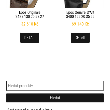
Epos Originale
Epos Oeuvre D’Art
3427.130.20.57.27
3400.122.20.35.25
32 610
Kč
69 140
Kč
DETAIL
DETAIL
Hledat:
Hledat