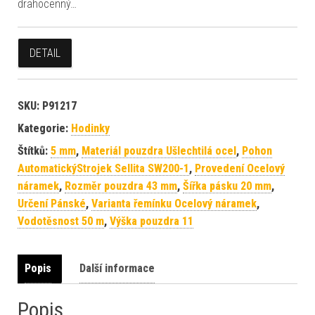
drahocenný…
DETAIL
SKU:
P91217
Kategorie:
Hodinky
Štítků:
5 mm
,
Materiál pouzdra Ušlechtilá ocel
,
Pohon
AutomatickýStrojek Sellita SW200-1
,
Provedení Ocelový
náramek
,
Rozměr pouzdra 43 mm
,
Šířka pásku 20 mm
,
Určení Pánské
,
Varianta řemínku Ocelový náramek
,
Vodotěsnost 50 m
,
Výška pouzdra 11
Popis
Další informace
Popis