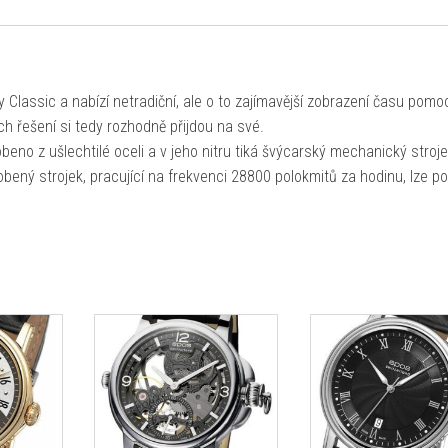
lassic a nabízí netradiční, ale o to zajímavější zobrazení času pomo
ních řešení si tedy rozhodně přijdou na své.
no z ušlechtilé oceli a v jeho nitru tiká švýcarský mechanický stroj
ený strojek, pracující na frekvenci 28800 polokmitů za hodinu, lze p