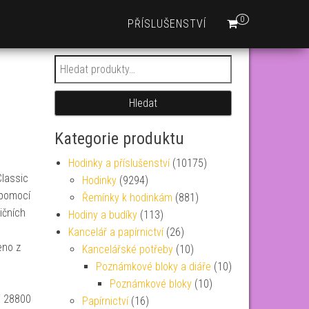
0
PŘÍSLUŠENSTVÍ
Hledat:
Hledat
Kategorie produktu
Hodinky a příslušenství
(10175)
lassic
Hodinky
(9294)
u pomocí
Řemínky k hodinkám
(881)
dičních
Hodiny a budíky
(113)
Kancelář a papírnictví
(26)
eno z
Kancelářské potřeby
(10)
Poznámkové bloky a diáře
(10)
Poznámkové bloky
(10)
i 28800
Papírnictví
(16)