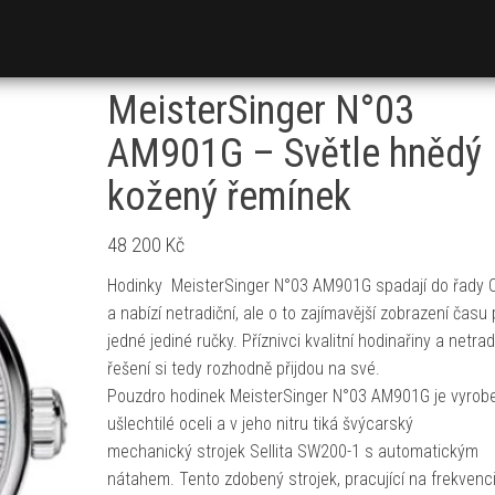
MeisterSinger N°03
AM901G – Světle hnědý
kožený řemínek
48 200
Kč
Hodinky MeisterSinger N°03 AM901G spadají do řady C
a nabízí netradiční, ale o to zajímavější zobrazení čas
jedné jediné ručky. Příznivci kvalitní hodinařiny a netra
řešení si tedy rozhodně přijdou na své.
Pouzdro hodinek MeisterSinger N°03 AM901G je vyrob
ušlechtilé oceli a v jeho nitru tiká švýcarský
mechanický strojek Sellita SW200-1 s automatickým
nátahem. Tento zdobený strojek, pracující na frekvenc