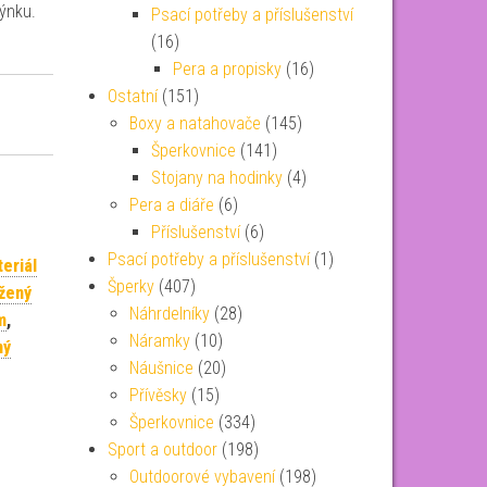
ýnku.
Psací potřeby a příslušenství
(16)
Pera a propisky
(16)
Ostatní
(151)
Boxy a natahovače
(145)
Šperkovnice
(141)
Stojany na hodinky
(4)
Pera a diáře
(6)
Příslušenství
(6)
Psací potřeby a příslušenství
(1)
eriál
Šperky
(407)
žený
Náhrdelníky
(28)
m
,
Náramky
(10)
ný
Náušnice
(20)
Přívěsky
(15)
Šperkovnice
(334)
Sport a outdoor
(198)
Outdoorové vybavení
(198)