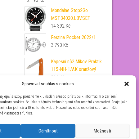
12 190
Kč
Mondaine Stop2Go
MST.34020.LBV.SET
14 392
Kč
Festina Pocket 2022/1
3 790
Kč
Kapesní nůž Mikov Praktik
115-NH-1/AK oranžový
366
Kč
Spravovat souhlas s cookies
Aviator Airacobra 43 Type
A V.1.38.2.316.4
ejlepší služby, používáme k ukládání a/nebo přístupu k informacím o zařízení,
10 690
Kč
 soubory cookies. Souhlas s těmito technologiemi nám umožní zpracovávat údaje, jako
zení nebo jedinečná ID na tomto webu. Nesouhlas nebo odvolání souhlasu může
ité vlastnosti a funkce.
t
Odmítnout
Možnosti
aha 4 IČ: 26454424