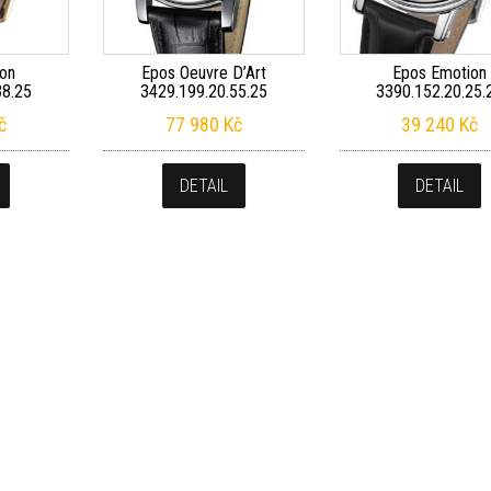
on
Epos Oeuvre D’Art
Epos Emotion
38.25
3429.199.20.55.25
3390.152.20.25.
č
77 980
Kč
39 240
Kč
DETAIL
DETAIL