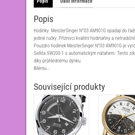
Popis
Další informace
Popis
Hodinky MeisterSinger N°03 AM901G spadají do řady C
jediné ručky. Příznivci kvalitní hodinařiny a netradič
Pouzdro hodinek MeisterSinger N°03 AM901G je vyrobe
Sellita SW200-1 s automatickým nátahem. Tento zdob
díky průhlednému dýnku.
Bílému…
Související produkty