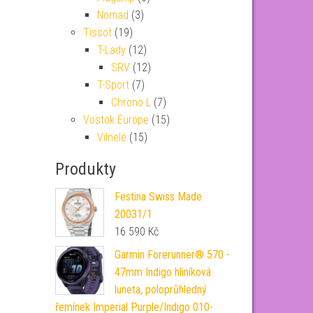
Nomad
(3)
Tissot
(19)
T-Lady
(12)
SRV
(12)
T-Sport
(7)
Chrono L
(7)
Vostok Europe
(15)
Vilnelé
(15)
Produkty
Festina Swiss Made
20031/1
16 590
Kč
Garmin Forerunner® 570 -
47mm Indigo hliníková
luneta, poloprůhledný
řemínek Imperial Purple/Indigo 010-