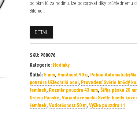
polokmitů za hodinu, lze pozorovat díky průhlednému d
Bílému…
DETAIL
SKU:
P88076
Kategorie:
Hodinky
Štítků:
5 mm
,
Hmotnost 90 g
,
Pohon AutomatickýMat
pouzdra Ušlechtilá ocel
,
Provedení Světle hnědý ko
řemínek
,
Rozměr pouzdra 43 mm
,
Šířka pásku 20 m
Určení Pánské
,
Varianta řemínku Světle hnědý kože
řemínek
,
Vodotěsnost 50 m
,
Výška pouzdra 11