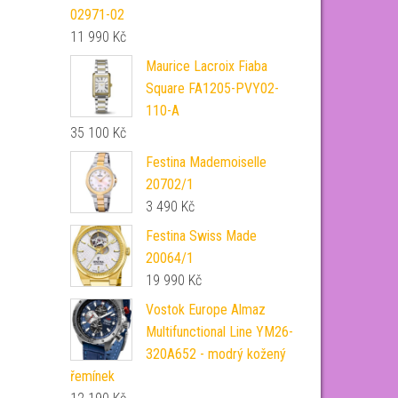
02971-02
11 990
Kč
Maurice Lacroix Fiaba
Square FA1205-PVY02-
110-A
35 100
Kč
Festina Mademoiselle
20702/1
3 490
Kč
Festina Swiss Made
20064/1
19 990
Kč
Vostok Europe Almaz
Multifunctional Line YM26-
320A652 - modrý kožený
řemínek