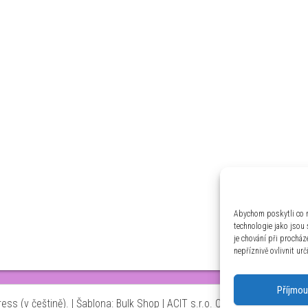
Abychom poskytli co n
technologie jako jsou
je chování při prochá
nepříznivě ovlivnit urč
Příjmou
ss (v češtině).
|
Šablona: Bulk Shop
| ACIT s.r.o. Chodovská 228/3 Pr