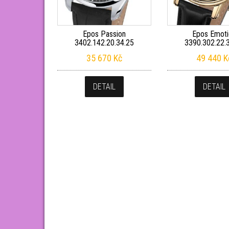
Epos Passion
Epos Emoti
3402.142.20.34.25
3390.302.22.
35 670
Kč
49 440
K
DETAIL
DETAIL