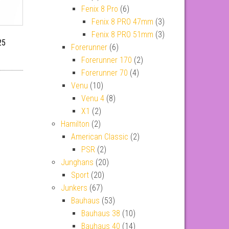
Fenix 8 Pro
(6)
Fenix 8 PRO 47mm
(3)
Fenix 8 PRO 51mm
(3)
25
Forerunner
(6)
Forerunner 170
(2)
Forerunner 70
(4)
Venu
(10)
Venu 4
(8)
X1
(2)
Hamilton
(2)
American Classic
(2)
PSR
(2)
Junghans
(20)
Sport
(20)
Junkers
(67)
Bauhaus
(53)
Bauhaus 38
(10)
Bauhaus 40
(14)