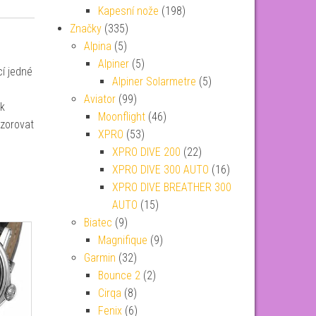
Kapesní nože
(198)
Značky
(335)
Alpina
(5)
Alpiner
(5)
cí jedné
Alpiner Solarmetre
(5)
Aviator
(99)
ek
Moonflight
(46)
ozorovat
XPRO
(53)
XPRO DIVE 200
(22)
XPRO DIVE 300 AUTO
(16)
XPRO DIVE BREATHER 300
AUTO
(15)
Biatec
(9)
Magnifique
(9)
Garmin
(32)
Bounce 2
(2)
Cirqa
(8)
Fenix
(6)