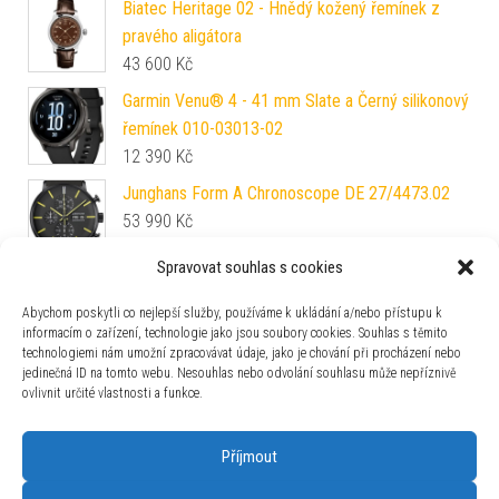
Biatec Heritage 02 - Hnědý kožený řemínek z
pravého aligátora
43 600
Kč
Garmin Venu® 4 - 41 mm Slate a Černý silikonový
řemínek 010-03013-02
12 390
Kč
Junghans Form A Chronoscope DE 27/4473.02
53 990
Kč
Spravovat souhlas s cookies
Vulcain Monopusher Heritage - Black - Grey
73 300
Kč
Abychom poskytli co nejlepší služby, používáme k ukládání a/nebo přístupu k
informacím o zařízení, technologie jako jsou soubory cookies. Souhlas s těmito
technologiemi nám umožní zpracovávat údaje, jako je chování při procházení nebo
Davosa Ternos Automatic Medium 166.198.20
jedinečná ID na tomto webu. Nesouhlas nebo odvolání souhlasu může nepříznivě
27 300
Kč
ovlivnit určité vlastnosti a funkce.
Příjmout