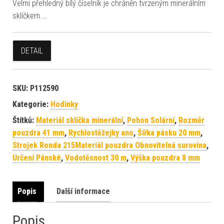
Velmi přehledný bílý číselník je chráněn tvrzeným minerálním
sklíčkem.…
DETAIL
SKU:
P112590
Kategorie:
Hodinky
Štítků:
Materiál sklíčka minerální
,
Pohon Solární
,
Rozměr
pouzdra 41 mm
,
Rychlostěžejky ano
,
Šířka pásku 20 mm
,
Strojek Ronda 215Materiál pouzdra Obnovitelná surovina
,
Určení Pánské
,
Vodotěsnost 30 m
,
Výška pouzdra 8 mm
Popis
Další informace
Popis