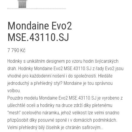
Mondaine Evo2
MSE.43110.SJ
7 790
Kč
Hodinky s unikátním designem po vzoru hodin švýcarských
drah. Hodinky Mondaine Evo2 MSE.43110.SJ z řady Evo2 jsou
vhodné pro každodenní nošení i do společnosti. Hledáte
jednoduchý a přehledný styl? Mondaine je tou správnou
volbou.
Pouzdro modelu Mondaine Evo2 MSE.43110.SJ je vyrobeno z
ušlechtilé oceli a hodinky na druce zdrží díky pletenému
"mesh" ocelového náramku, jehož velikost lze velmi snadno
přizpůsobit díky posuvné sponě i v domácích podmínkách.
Velmi přehledný bílý číselník je chráněn safírovým…