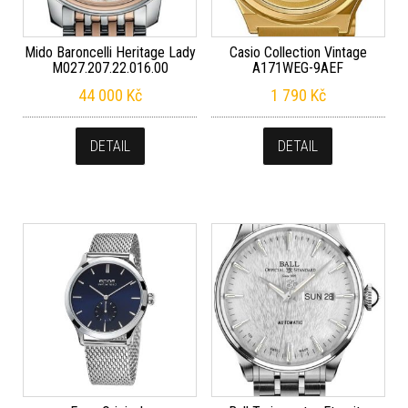
Mido Baroncelli Heritage Lady
Casio Collection Vintage
M027.207.22.016.00
A171WEG-9AEF
44 000
Kč
1 790
Kč
DETAIL
DETAIL