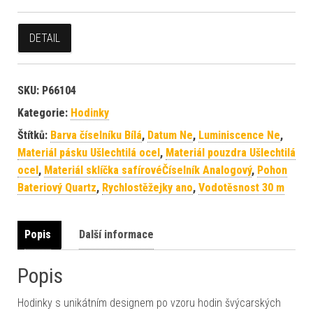
DETAIL
SKU:
P66104
Kategorie:
Hodinky
Štítků:
Barva číselníku Bílá
,
Datum Ne
,
Luminiscence Ne
,
Materiál pásku Ušlechtilá ocel
,
Materiál pouzdra Ušlechtilá
ocel
,
Materiál sklíčka safírovéČíselník Analogový
,
Pohon
Bateriový Quartz
,
Rychlostěžejky ano
,
Vodotěsnost 30 m
Popis
Další informace
Popis
Hodinky s unikátním designem po vzoru hodin švýcarských