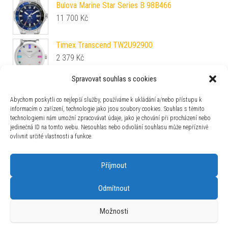
Bulova Marine Star Series B 98B466
11 700
Kč
Timex Transcend TW2U92900
2 379
Kč
Spravovat souhlas s cookies
Vulcain Skindiver Nautique Bronze / Gray - Rubber
52 700
Kč
Abychom poskytli co nejlepší služby, používáme k ukládání a/nebo přístupu k
informacím o zařízení, technologie jako jsou soubory cookies. Souhlas s těmito
technologiemi nám umožní zpracovávat údaje, jako je chování při procházení nebo
Baume & Mercier Riviera 10730
jedinečná ID na tomto webu. Nesouhlas nebo odvolání souhlasu může nepříznivě
90 000
Kč
ovlivnit určité vlastnosti a funkce.
Příjmout
Odmítnout
Používáme WordPress (v češtině).
|
Šablona: Bulk Shop
| ACIT
Možnosti
s.r.o. Chodovská 228/3 Praha 4 IČ: 26454424