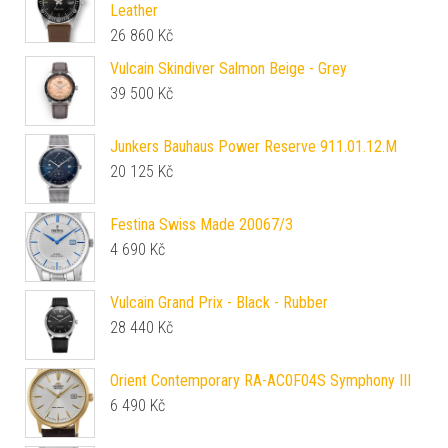
Leather
26 860
Kč
Vulcain Skindiver Salmon Beige - Grey
39 500
Kč
Junkers Bauhaus Power Reserve 911.01.12.M
20 125
Kč
Festina Swiss Made 20067/3
4 690
Kč
Vulcain Grand Prix - Black - Rubber
28 440
Kč
Orient Contemporary RA-AC0F04S Symphony III
6 490
Kč