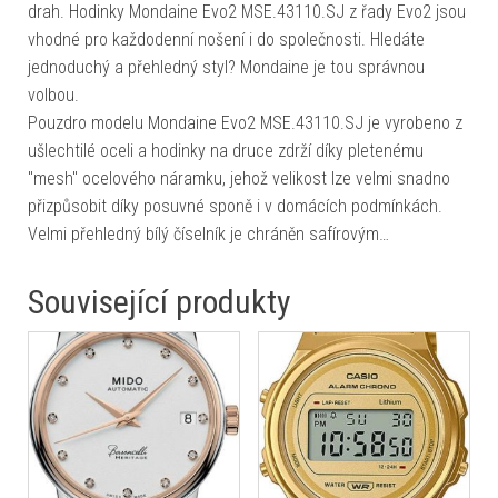
drah. Hodinky Mondaine Evo2 MSE.43110.SJ z řady Evo2 jsou
vhodné pro každodenní nošení i do společnosti. Hledáte
jednoduchý a přehledný styl? Mondaine je tou správnou
volbou.
Pouzdro modelu Mondaine Evo2 MSE.43110.SJ je vyrobeno z
ušlechtilé oceli a hodinky na druce zdrží díky pletenému
"mesh" ocelového náramku, jehož velikost lze velmi snadno
přizpůsobit díky posuvné sponě i v domácích podmínkách.
Velmi přehledný bílý číselník je chráněn safírovým…
Související produkty