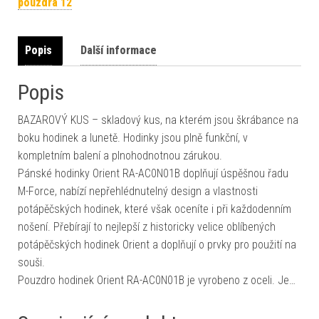
pouzdra 12
Popis
Další informace
Popis
BAZAROVÝ KUS – skladový kus, na kterém jsou škrábance na
boku hodinek a lunetě. Hodinky jsou plně funkční, v
kompletním balení a plnohodnotnou zárukou.
Pánské hodinky Orient RA-AC0N01B doplňují úspěšnou řadu
M-Force, nabízí nepřehlédnutelný design a vlastnosti
potápěčských hodinek, které však oceníte i při každodenním
nošení. Přebírají to nejlepší z historicky velice oblíbených
potápěčských hodinek Orient a doplňují o prvky pro použití na
souši.
Pouzdro hodinek Orient RA-AC0N01B je vyrobeno z oceli. Je…