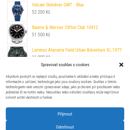
Vulcain Skindiver GMT - Blue
52 200
Kč
Baume & Mercier Clifton Club 10412
51 500
Kč
Luminox Atacama Field Urban Adventure XL.1977
11 990
Kč
Spravovat souhlas s cookies
Citizen Zenshin 60 Super Titanium Automatic
Abychom poskytli co nejlepší služby, používáme k ukládání a/nebo přístupu k
Small Seconds NK5020-58X
informacím o zařízení, technologie jako jsou soubory cookies. Souhlas s těmito
13 700
Kč
technologiemi nám umožní zpracovávat údaje, jako je chování při procházení nebo
jedinečná ID na tomto webu. Nesouhlas nebo odvolání souhlasu může nepříznivě
Junghans Max Bill Damen 47/4553.02
ovlivnit určité vlastnosti a funkce.
21 990
Kč
Příjmout
Box Wolf Axis 488416
8 625
Kč
Odmítnout