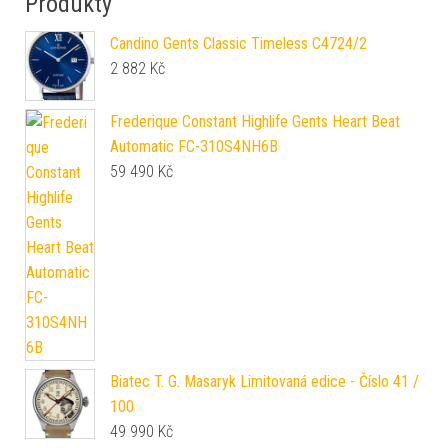
Produkty
Candino Gents Classic Timeless C4724/2
2 882
Kč
Frederique Constant Highlife Gents Heart Beat
Automatic FC-310S4NH6B
59 490
Kč
Biatec T. G. Masaryk Limitovaná edice - Číslo 41 /
100
49 990
Kč