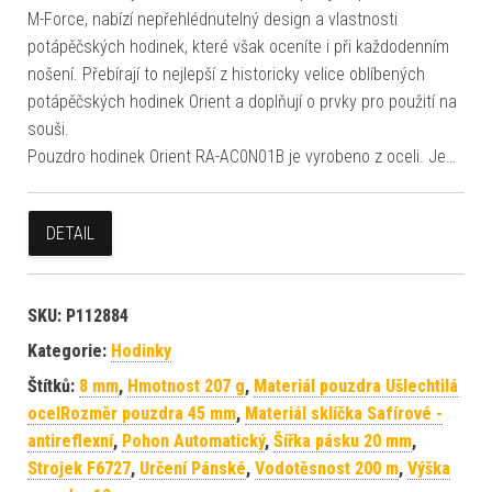
M-Force, nabízí nepřehlédnutelný design a vlastnosti
potápěčských hodinek, které však oceníte i při každodenním
nošení. Přebírají to nejlepší z historicky velice oblíbených
potápěčských hodinek Orient a doplňují o prvky pro použití na
souši.
Pouzdro hodinek Orient RA-AC0N01B je vyrobeno z oceli. Je…
DETAIL
SKU:
P112884
Kategorie:
Hodinky
Štítků:
8 mm
,
Hmotnost 207 g
,
Materiál pouzdra Ušlechtilá
ocelRozměr pouzdra 45 mm
,
Materiál sklíčka Safírové -
antireflexní
,
Pohon Automatický
,
Šířka pásku 20 mm
,
Strojek F6727
,
Určení Pánské
,
Vodotěsnost 200 m
,
Výška