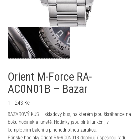
Orient M-Force RA-
AC0N01B – Bazar
11 243
Kč
BAZAROVÝ KUS – skladový kus, na kterém jsou škrábance na
boku hodinek a lunetě. Hodinky jsou plně funkční, v
kompletním balení a plnohodnotnou zárukou.
Pánské hodinky Orient RA-AC0N01B doplňují úspěšnou řadu