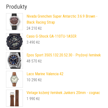
Produkty
Nivada Grenchen Super Antarctic 3.6.9 Brown -
Black Racing Strap
24 210
Kč
Casio G-Shock GA-110TU-1A5ER
3 490
Kč
Epos Sport 3505.132.20.52.30 - Pryžový řemínek
48 570
Kč
Laco Marine Valencia 42
10 290
Kč
Vintage kožený řemínek Junkers 20mm - cognac
1 990
Kč