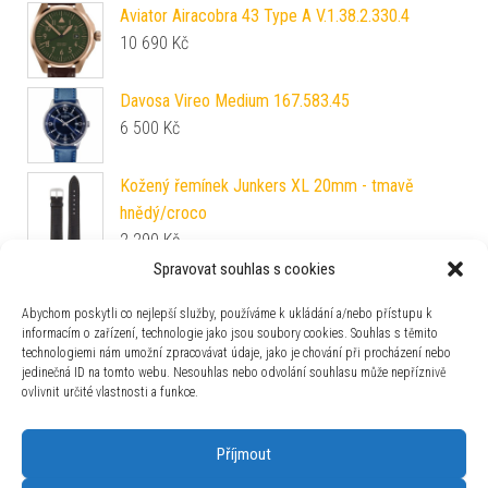
Aviator Airacobra 43 Type A V.1.38.2.330.4
10 690
Kč
Davosa Vireo Medium 167.583.45
6 500
Kč
Kožený řemínek Junkers XL 20mm - tmavě
hnědý/croco
2 290
Kč
Spravovat souhlas s cookies
Fortis Stratoliner S-41 Cosmic Gray F2340008
137 800
Kč
Abychom poskytli co nejlepší služby, používáme k ukládání a/nebo přístupu k
informacím o zařízení, technologie jako jsou soubory cookies. Souhlas s těmito
technologiemi nám umožní zpracovávat údaje, jako je chování při procházení nebo
Pouzdro na hodinky Heisse & Söhne Vintage 1
jedinečná ID na tomto webu. Nesouhlas nebo odvolání souhlasu může nepříznivě
70019-217.142
ovlivnit určité vlastnosti a funkce.
1 740
Kč
Příjmout