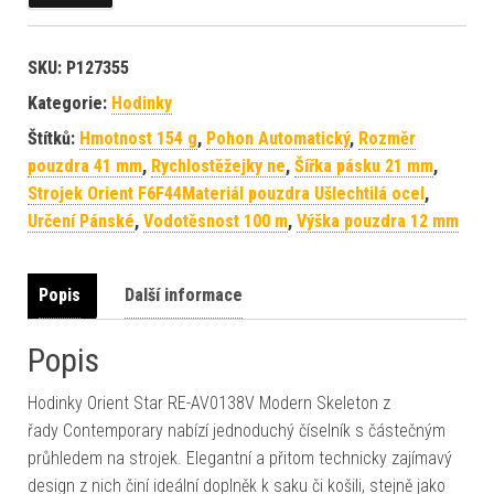
SKU:
P127355
Kategorie:
Hodinky
Štítků:
Hmotnost 154 g
,
Pohon Automatický
,
Rozměr
pouzdra 41 mm
,
Rychlostěžejky ne
,
Šířka pásku 21 mm
,
Strojek Orient F6F44Materiál pouzdra Ušlechtilá ocel
,
Určení Pánské
,
Vodotěsnost 100 m
,
Výška pouzdra 12 mm
Popis
Další informace
Popis
Hodinky Orient Star RE-AV0138V Modern Skeleton z
řady Contemporary nabízí jednoduchý číselník s částečným
průhledem na strojek. Elegantní a přitom technicky zajímavý
design z nich činí ideální doplněk k saku či košili, stejně jako