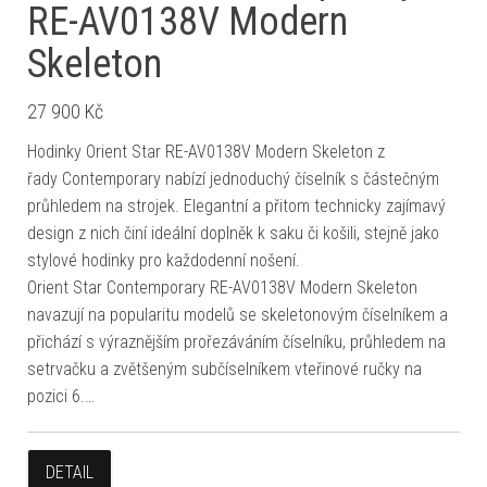
RE-AV0138V Modern
Skeleton
27 900
Kč
Hodinky Orient Star RE-AV0138V Modern Skeleton z
řady Contemporary nabízí jednoduchý číselník s částečným
průhledem na strojek. Elegantní a přitom technicky zajímavý
design z nich činí ideální doplněk k saku či košili, stejně jako
stylové hodinky pro každodenní nošení.
Orient Star Contemporary RE-AV0138V Modern Skeleton
navazují na popularitu modelů se skeletonovým číselníkem a
přichází s výraznějším prořezáváním číselníku, průhledem na
setrvačku a zvětšeným subčíselníkem vteřinové ručky na
pozici 6.…
DETAIL