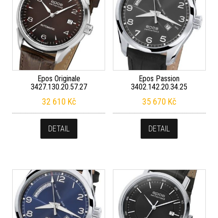
Epos Originale
Epos Passion
3427.130.20.57.27
3402.142.20.34.25
32 610
Kč
35 670
Kč
DETAIL
DETAIL