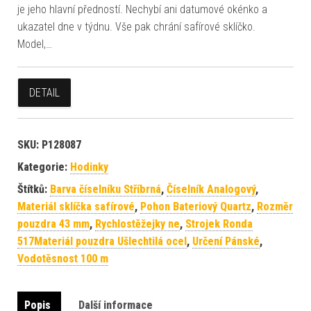
je jeho hlavní předností. Nechybí ani datumové okénko a
ukazatel dne v týdnu. Vše pak chrání safírové sklíčko.
Model,…
DETAIL
SKU:
P128087
Kategorie:
Hodinky
Štítků:
Barva číselníku Stříbrná
,
Číselník Analogový
,
Materiál sklíčka safírové
,
Pohon Bateriový Quartz
,
Rozměr
pouzdra 43 mm
,
Rychlostěžejky ne
,
Strojek Ronda
517Materiál pouzdra Ušlechtilá ocel
,
Určení Pánské
,
Vodotěsnost 100 m
Popis
Další informace