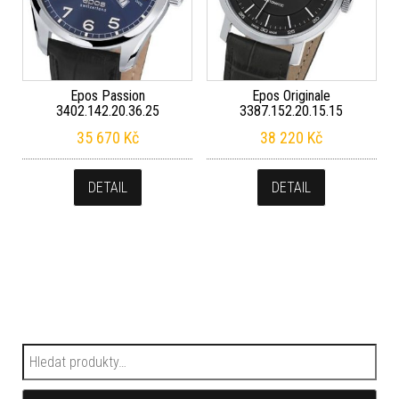
Epos Passion
Epos Originale
3402.142.20.36.25
3387.152.20.15.15
35 670
Kč
38 220
Kč
DETAIL
DETAIL
Hledat: