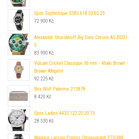
Epos Sophistique 3383.618.20.65.25
72 900
Kč
Alexander Shorokhoff Big Date Chrono AS.BD01-
5
83 990
Kč
Vulcain Cricket Classique 36 mm - Khaki Brown -
Brown Alligator
92 225
Kč
Box Wolf Palermo 213878
8 420
Kč
Epos Ladies 4432.122.20.20.15
28 530
Kč
Maurice Lacroix Pontos Chronograph PT6388-