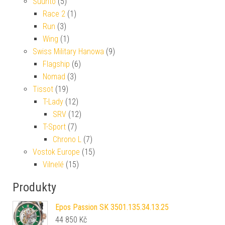
Suunto
(5)
Race 2
(1)
Run
(3)
Wing
(1)
Swiss Military Hanowa
(9)
Flagship
(6)
Nomad
(3)
Tissot
(19)
T-Lady
(12)
SRV
(12)
T-Sport
(7)
Chrono L
(7)
Vostok Europe
(15)
Vilnelé
(15)
Produkty
Epos Passion SK 3501.135.34.13.25
44 850
Kč