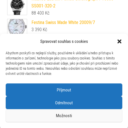
SS001-320-2
88 400
Kč
Festina Swiss Made White 20009/7
3 390
Kč
Spravovat souhlas s cookies
Junghans Meister S Quartz 35 mm 47/4633.44
28 990
Kč
Abychom poskytli co nejlepší služby, používáme k ukládání a/nebo přístupu k
informacím o zařízení, technologie jako jsou soubory cookies. Souhlas s těmito
technologiemi nám umožní zpracovávat údaje, jako je chování při procházení nebo
Natahovač Wolf Double Cub 461206
jedinečná ID na tomto webu. Nesouhlas nebo odvolání souhlasu může nepříznivě
17 860
Kč
ovlivnit určité vlastnosti a funkce.
Příjmout
Odmítnout
Používáme WordPress (v češtině).
|
Šablona: Bulk Shop
| ACIT
Možnosti
s.r.o. Chodovská 228/3 Praha 4 IČ: 26454424