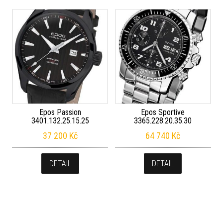
Epos Passion
Epos Sportive
3401.132.25.15.25
3365.228.20.35.30
37 200
Kč
64 740
Kč
DETAIL
DETAIL