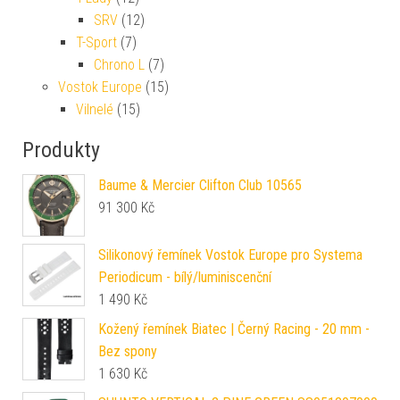
SRV
(12)
T-Sport
(7)
Chrono L
(7)
Vostok Europe
(15)
Vilnelé
(15)
Produkty
Baume & Mercier Clifton Club 10565
91 300
Kč
Silikonový řemínek Vostok Europe pro Systema
Periodicum - bílý/luminiscenční
1 490
Kč
Kožený řemínek Biatec | Černý Racing - 20 mm -
Bez spony
1 630
Kč