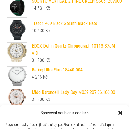
SUUNTO VERTICAL 2 PINE GREEN SS051207000
14 531
Kč
Traser P69 Black Stealth Black Nato
10 430
Kč
EDOX Delfin Quartz Chronograph 10113-37JM-
AID
31 200
Kč
Bering Ultra Slim 18440-004
4 216
Kč
Mido Baroncelli Lady Day M039.207.36.106.00
31 800
Kč
Spravovat souhlas s cookies
Nivada Grenchen Chronomaster Singer Newman -
Inter. Bezel - Manual - Beads of Rice
Abychom poskytli co nejlepší služby, používáme k ukládání a/nebo přístupu k