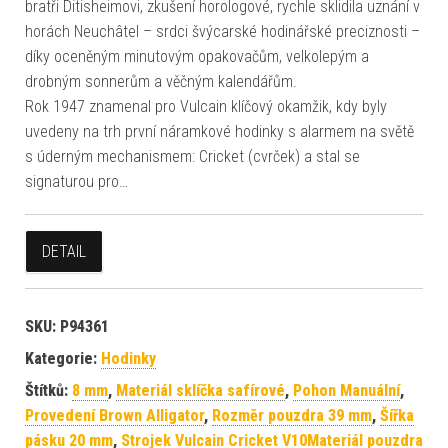
bratři Ditisheimovi, zkušení horologové, rychle sklidila uznání v
horách Neuchâtel – srdci švýcarské hodinářské preciznosti –
díky oceněným minutovým opakovačům, velkolepým a
drobným sonnerům a věčným kalendářům.
Rok 1947 znamenal pro Vulcain klíčový okamžik, kdy byly
uvedeny na trh první náramkové hodinky s alarmem na světě
s úderným mechanismem: Cricket (cvrček) a stal se
signaturou pro…
DETAIL
SKU:
P94361
Kategorie:
Hodinky
Štítků:
8 mm
,
Materiál sklíčka safírové
,
Pohon Manuální
,
Provedení Brown Alligator
,
Rozměr pouzdra 39 mm
,
Šířka
pásku 20 mm
,
Strojek Vulcain Cricket V10Materiál pouzdra