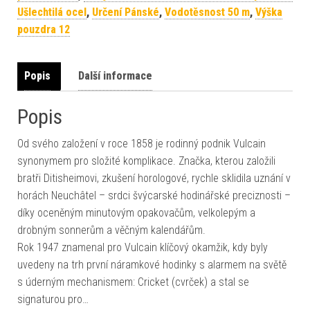
Ušlechtilá ocel
,
Určení Pánské
,
Vodotěsnost 50 m
,
Výška
pouzdra 12
Popis
Další informace
Popis
Od svého založení v roce 1858 je rodinný podnik Vulcain
synonymem pro složité komplikace. Značka, kterou založili
bratři Ditisheimovi, zkušení horologové, rychle sklidila uznání v
horách Neuchâtel – srdci švýcarské hodinářské preciznosti –
díky oceněným minutovým opakovačům, velkolepým a
drobným sonnerům a věčným kalendářům.
Rok 1947 znamenal pro Vulcain klíčový okamžik, kdy byly
uvedeny na trh první náramkové hodinky s alarmem na světě
s úderným mechanismem: Cricket (cvrček) a stal se
signaturou pro…