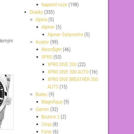
Kapesní nože
(198)
Značky
(335)
Alpina
(5)
y
Alpiner
(5)
Alpiner Solarmetre
(5)
úderným
Aviator
(99)
Moonflight
(46)
XPRO
(53)
XPRO DIVE 200
(22)
XPRO DIVE 300 AUTO
(16)
XPRO DIVE BREATHER 300
AUTO
(15)
Biatec
(9)
Magnifique
(9)
Garmin
(32)
Bounce 2
(2)
Cirqa
(8)
Fenix
(6)