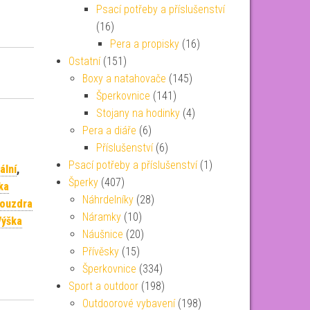
Psací potřeby a příslušenství
(16)
Pera a propisky
(16)
Ostatní
(151)
Boxy a natahovače
(145)
Šperkovnice
(141)
Stojany na hodinky
(4)
Pera a diáře
(6)
Příslušenství
(6)
Psací potřeby a příslušenství
(1)
ální
,
Šperky
(407)
ka
Náhrdelníky
(28)
pouzdra
Náramky
(10)
Výška
Náušnice
(20)
Přívěsky
(15)
Šperkovnice
(334)
Sport a outdoor
(198)
Outdoorové vybavení
(198)