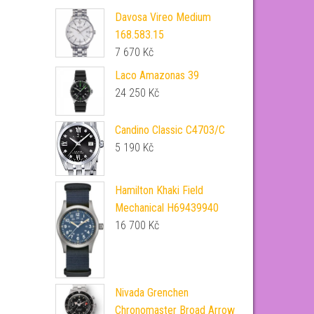
Davosa Vireo Medium
168.583.15
7 670
Kč
Laco Amazonas 39
24 250
Kč
Candino Classic C4703/C
5 190
Kč
Hamilton Khaki Field
Mechanical H69439940
16 700
Kč
Nivada Grenchen
Chronomaster Broad Arrow