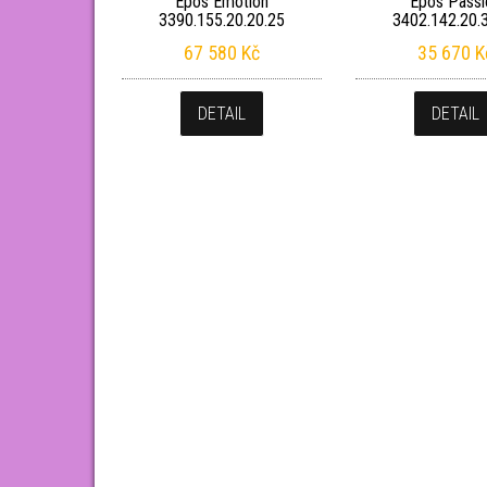
Epos Emotion
Epos Passi
3390.155.20.20.25
3402.142.20.
67 580
Kč
35 670
K
DETAIL
DETAIL