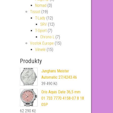
Nomad
(3)
Tissot
(19)
T-Lady
(12)
SRV
(12)
T-Sport
(7)
Chrono L
(7)
Vostok Europe
(15)
Vilnelé
(15)
Produkty
Junghans Meister
Automatic 27/4243.46
39 490
Kč
Oris Aquis Date 36,5 mm
01 733 7770 4158-07 8 18
05P
62 290
Kč