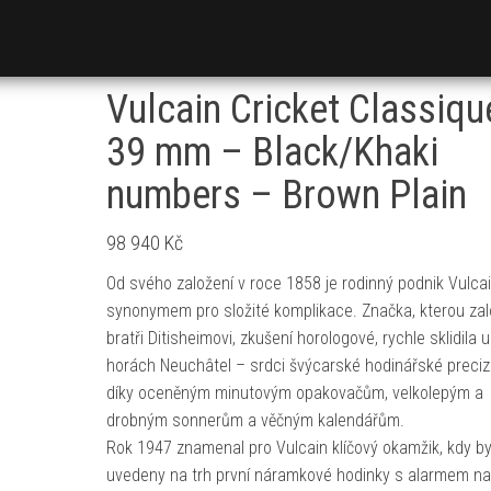
Vulcain Cricket Classiqu
39 mm – Black/Khaki
numbers – Brown Plain
98 940
Kč
Od svého založení v roce 1858 je rodinný podnik Vulca
synonymem pro složité komplikace. Značka, kterou zalo
bratři Ditisheimovi, zkušení horologové, rychle sklidila 
horách Neuchâtel – srdci švýcarské hodinářské preciz
díky oceněným minutovým opakovačům, velkolepým a
drobným sonnerům a věčným kalendářům.
Rok 1947 znamenal pro Vulcain klíčový okamžik, kdy by
uvedeny na trh první náramkové hodinky s alarmem na