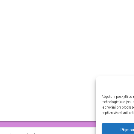
Abychom poskytli co n
technologie jako jsou
je chování při prochá
nepříznivě ovlivnit urč
Příjmou