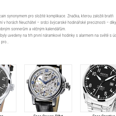
ain synonymem pro složité komplikace. Značka, kterou založili bratři
nání v horách Neuchâtel – srdci švýcarské hodinářské preciznosti – dík
obným sonnerům a věčným kalendářům.
y byly uvedeny na trh první náramkové hodinky s alarmem na světě s 
u pro…