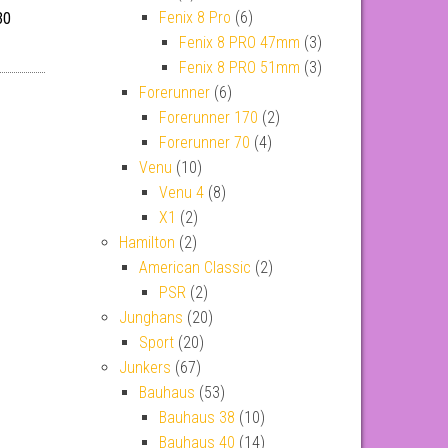
Fenix 8 Pro
(6)
30
Fenix 8 PRO 47mm
(3)
Fenix 8 PRO 51mm
(3)
Forerunner
(6)
Forerunner 170
(2)
Forerunner 70
(4)
Venu
(10)
Venu 4
(8)
X1
(2)
Hamilton
(2)
American Classic
(2)
PSR
(2)
Junghans
(20)
Sport
(20)
Junkers
(67)
Bauhaus
(53)
Bauhaus 38
(10)
Bauhaus 40
(14)