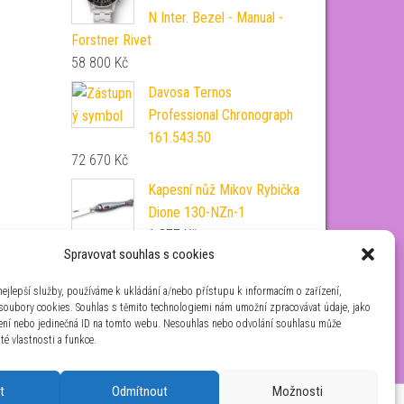
N Inter. Bezel - Manual -
Forstner Rivet
58 800
Kč
Davosa Ternos
Professional Chronograph
161.543.50
72 670
Kč
Kapesní nůž Mikov Rybička
Dione 130-NZn-1
1 877
Kč
Spravovat souhlas s cookies
Kazeta na šperky Wolf Zoe
Large 393012
ejlepší služby, používáme k ukládání a/nebo přístupu k informacím o zařízení,
21 375
Kč
 soubory cookies. Souhlas s těmito technologiemi nám umožní zpracovávat údaje, jako
zení nebo jedinečná ID na tomto webu. Nesouhlas nebo odvolání souhlasu může
ité vlastnosti a funkce.
t
Odmítnout
Možnosti