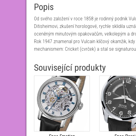
Popis
Od svého založení v roce 1858 je rodinný podnik Vulc
Ditisheimovi, zkušení horologové, rychle sklidila uz
oceněným minutovým opakovačům, velkolepým a dr
Rok 1947 znamenal pro Vulcain klíčový okamžik, kd
mechanismem: Cricket (cvrček) a stal se signaturo
Související produkty