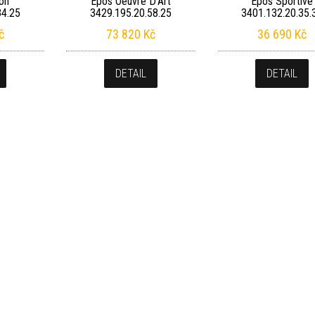
on
Epos Oeuvre D’Art
Epos Sportive
34.25
3429.195.20.58.25
3401.132.20.35.
č
73 820
Kč
36 690
Kč
DETAIL
DETAIL