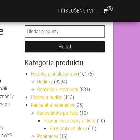
0
PŘÍSLUŠENSTVÍ
e
Hledat:
Hledat
Kategorie produktu
Hodinky a příslušenství
(10175)
in
Hodinky
(9294)
žili
Řemínky k hodinkám
(881)
uznání v
Hodiny a budíky
(113)
nosti –
Kancelář a papírnictví
(26)
Kancelářské potřeby
(10)
Poznámkové bloky a diáře
(10)
ly
Poznámkové bloky
(10)
 světě
Papírnictví
(16)