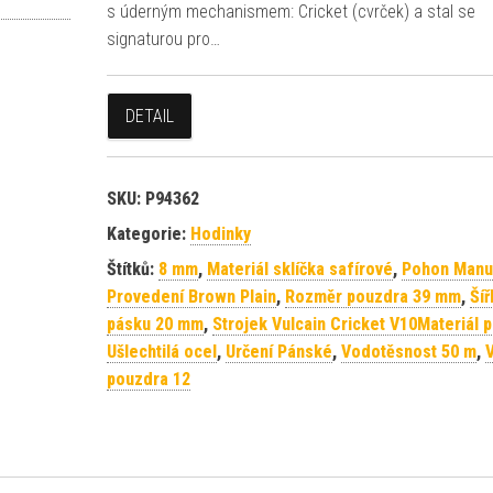
s úderným mechanismem: Cricket (cvrček) a stal se
signaturou pro…
DETAIL
SKU:
P94362
Kategorie:
Hodinky
Štítků:
8 mm
,
Materiál sklíčka safírové
,
Pohon Manu
Provedení Brown Plain
,
Rozměr pouzdra 39 mm
,
Šíř
pásku 20 mm
,
Strojek Vulcain Cricket V10Materiál 
Ušlechtilá ocel
,
Určení Pánské
,
Vodotěsnost 50 m
,
pouzdra 12