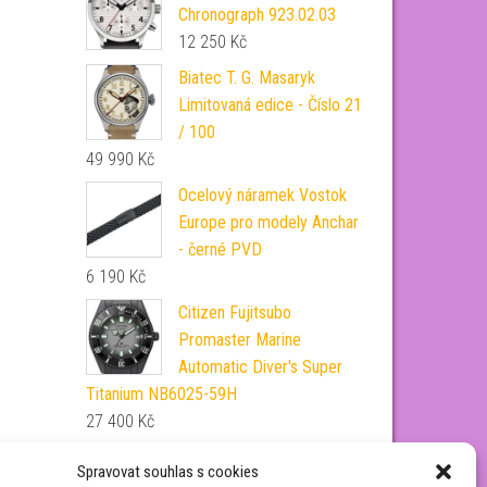
Chronograph 923.02.03
12 250
Kč
Biatec T. G. Masaryk
Limitovaná edice - Číslo 21
/ 100
49 990
Kč
Ocelový náramek Vostok
Europe pro modely Anchar
- černé PVD
6 190
Kč
Citizen Fujitsubo
Promaster Marine
Automatic Diver's Super
Titanium NB6025-59H
27 400
Kč
Trnová spona Hirsch
Spravovat souhlas s cookies
Classic - stříbrná, broušená