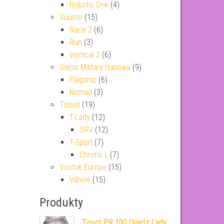
Robotic One
(4)
Suunto
(15)
Race 2
(6)
Run
(3)
Vertical 2
(6)
Swiss Military Hanowa
(9)
Flagship
(6)
Nomad
(3)
Tissot
(19)
T-Lady
(12)
SRV
(12)
T-Sport
(7)
Chrono L
(7)
Vostok Europe
(15)
Vilnelé
(15)
Produkty
Tissot PR 100 Quartz Lady