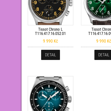
Tissot Chrono L
Tissot Chro
T116.417.16.052.01
T116.417.16.0
9 990
Kč
9 990
K
DETAIL
DETAIL