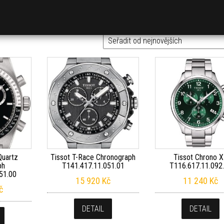
Quartz
Tissot T-Race Chronograph
Tissot Chrono 
ph
T141.417.11.051.01
T116.617.11.092
51.00
15 920
Kč
11 240
Kč
č
DETAIL
DETAIL