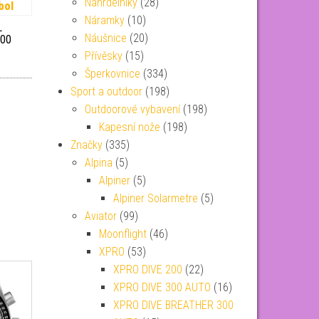
Náhrdelníky
(28)
Náramky
(10)
L
Náušnice
(20)
.00
Přívěsky
(15)
Šperkovnice
(334)
Sport a outdoor
(198)
Outdoorové vybavení
(198)
Kapesní nože
(198)
Značky
(335)
Alpina
(5)
Alpiner
(5)
Alpiner Solarmetre
(5)
Aviator
(99)
Moonflight
(46)
XPRO
(53)
XPRO DIVE 200
(22)
XPRO DIVE 300 AUTO
(16)
XPRO DIVE BREATHER 300