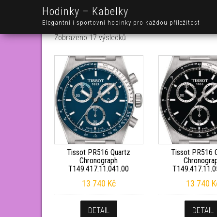
Hodinky – Kabelky
Elegantní i sportovní hodinky pro každou příležitost
Seřazeno od nejnovějších
Zobrazeno 17 výsledků
Tissot PR516 Quartz
Tissot PR516 
Chronograph
Chronogra
T149.417.11.041.00
T149.417.11.0
13 740
Kč
13 740
K
DETAIL
DETAIL