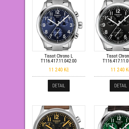
Tissot Chrono L
Tissot Chro
T116.417.11.042.00
T116.417.11.0
11 240
Kč
11 240
K
DETAIL
DETAIL