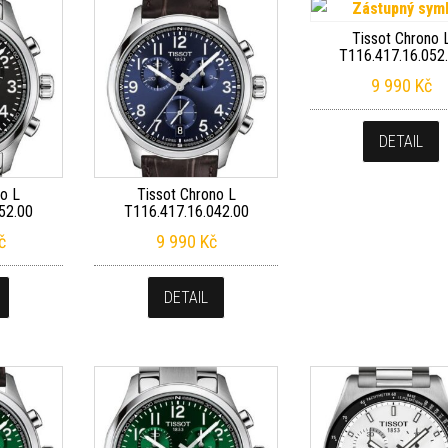
Tissot Chrono 
T116.417.16.052
9 990
Kč
DETAIL
no L
Tissot Chrono L
52.00
T116.417.16.042.00
č
9 990
Kč
DETAIL