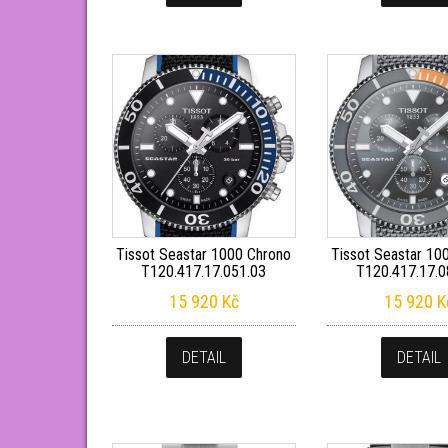
Tissot Seastar 1000 Chrono
Tissot Seastar 10
T120.417.17.051.03
T120.417.17.0
15 920
Kč
15 920
K
DETAIL
DETAIL