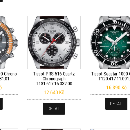
00 Chrono
Tissot PRS 516 Quartz
Tissot Seastar 1000
81.01
Chronograph
T120.417.11.091
T131.617.16.032.00
č
16 390
Kč
12 640
Kč
DETAIL
DETAIL