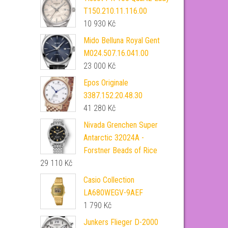
T150.210.11.116.00
10 930
Kč
Mido Belluna Royal Gent
M024.507.16.041.00
23 000
Kč
Epos Originale
3387.152.20.48.30
41 280
Kč
Nivada Grenchen Super
Antarctic 32024A -
Forstner Beads of Rice
29 110
Kč
Casio Collection
LA680WEGV-9AEF
1 790
Kč
Junkers Flieger D-2000