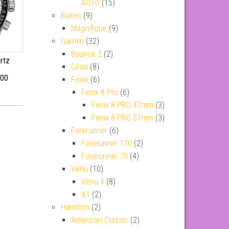
AUTO
(15)
Biatec
(9)
Magnifique
(9)
Garmin
(32)
Bounce 2
(2)
rtz
Cirqa
(8)
.00
Fenix
(6)
Fenix 8 Pro
(6)
Fenix 8 PRO 47mm
(3)
Fenix 8 PRO 51mm
(3)
Forerunner
(6)
Forerunner 170
(2)
Forerunner 70
(4)
Venu
(10)
Venu 4
(8)
X1
(2)
Hamilton
(2)
American Classic
(2)