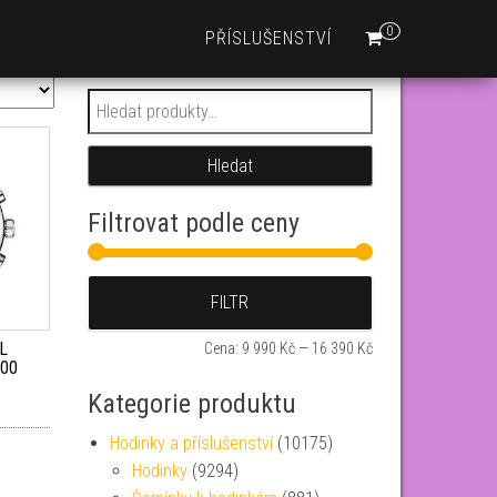
0
PŘÍSLUŠENSTVÍ
Hledat:
Hledat
Filtrovat podle ceny
Minimální cena
Maximální cena
FILTR
XL
Cena:
9 990 Kč
—
16 390 Kč
.00
Kategorie produktu
Hodinky a příslušenství
(10175)
Hodinky
(9294)