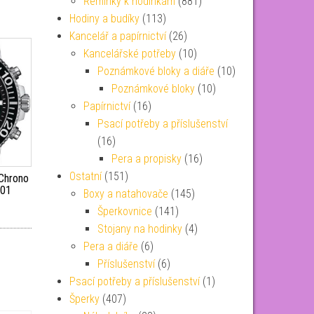
Řemínky k hodinkám
(881)
Hodiny a budíky
(113)
Kancelář a papírnictví
(26)
Kancelářské potřeby
(10)
Poznámkové bloky a diáře
(10)
Poznámkové bloky
(10)
Papírnictví
(16)
Psací potřeby a příslušenství
(16)
Pera a propisky
(16)
Ostatní
(151)
 Chrono
.01
Boxy a natahovače
(145)
Šperkovnice
(141)
Stojany na hodinky
(4)
Pera a diáře
(6)
Příslušenství
(6)
Psací potřeby a příslušenství
(1)
Šperky
(407)