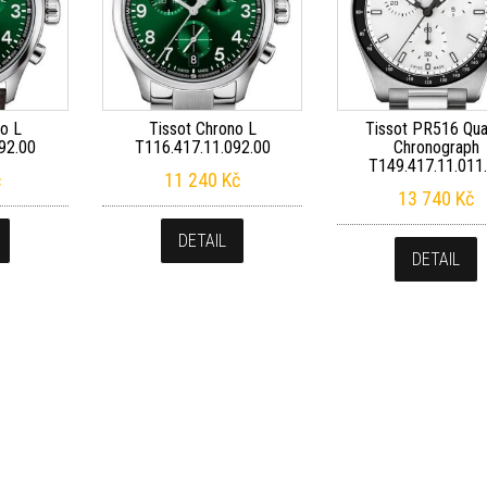
no L
Tissot Chrono L
Tissot PR516 Qua
92.00
T116.417.11.092.00
Chronograph
T149.417.11.011
č
11 240
Kč
13 740
Kč
DETAIL
DETAIL