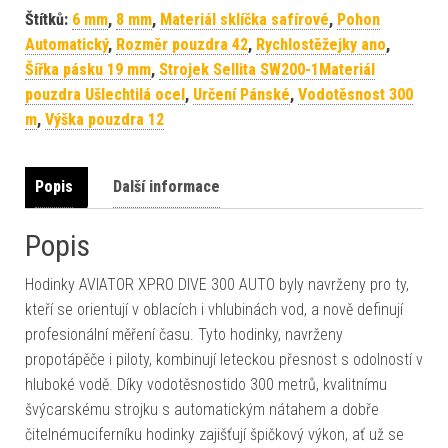
Štítků:
6 mm
,
8 mm
,
Materiál sklíčka safírové
,
Pohon
Automatický
,
Rozměr pouzdra 42
,
Rychlostěžejky ano
,
Šířka pásku 19 mm
,
Strojek Sellita SW200-1Materiál
pouzdra Ušlechtilá ocel
,
Určení Pánské
,
Vodotěsnost 300
m
,
Výška pouzdra 12
Popis
Další informace
Popis
Hodinky AVIATOR XPRO DIVE 300 AUTO byly navrženy pro ty,
kteří se orientují v oblacích i vhlubinách vod, a nově definují
profesionální měření času. Tyto hodinky, navrženy
propotápěče i piloty, kombinují leteckou přesnost s odolností v
hluboké vodě. Díky vodotěsnostido 300 metrů, kvalitnímu
švýcarskému strojku s automatickým nátahem a dobře
čitelnémuciferníku hodinky zajišťují špičkový výkon, ať už se