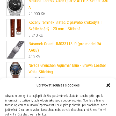
Maurice Lacroix Aikon Quartz AI1108-SS00F-330-
A
29 900
Kč
Kožený řemínek Biatec z pravého krokodýla |
Světle hnědý - 20 mm - Stříbrná
3 240
Kč
Náramek Orient UM033113J0 (pro model RA-
AA0B)
490
Kč
Nivada Grenchen Aquamar Blue - Brown Leather
White Stitching
26 860
Kč
Spravovat souhlas s cookies
Aviator XPRO DIVE 200 V.1.42.2.373.5
15 190
Kč
Abychom poskytli co nejlepší služby, používáme k ukládání a/nebo přístupu k
informacím o zařízení, technologie jako jsou soubory cookies. Souhlas s těmito
technologiemi nám umožní zpracovávat údaje, jako je chování při procházení nebo
Pouzdro na šperky Friedrich Lederwaren Boho
jedinečná ID na tomto webu. Nesouhlas nebo odvolání souhlasu může nepříznivě
20134-1
ovlivnit určité vlastnosti a funkce.