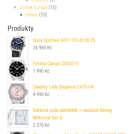
Vostok Europe
(15)
Vilnelé
(15)
Produkty
Epos Sportive 3411.131.20.56.25
24 960
Kč
Festina Classic 20437/4
1 990
Kč
Candino Lady Elegance C4751/4
4 990
Kč
Dárková sada náhrdelník + naušnice Bering
WithLove-Set-G
2 370
Kč