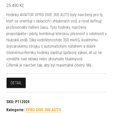
25 490
Kč
Hodinky AVIATOR XPRO DIVE 300 AUTO byly navrženy pro ty,
kteří se orientují v oblacích i vhlubinách vod, a nově definují
profesionální měření času. Tyto hodinky, navrženy
propotápěče i piloty, kombinují leteckou přesnost s odolností v
hluboké vodě. Díky vodotěsnostido 300 metrů, kvalitnímu
švýcarskému strojku s automatickým nátahem a dobře
čitelnémuciferníku hodinky zajišťují špičkový výkon, ať už se
vznášíte nad oblaky nebo zkoumáte hlubinyvod.
Ciferník je navržen tak, aby byl maximálně čitelný. Má…
DETAIL
SKU:
P112024
Kategorie:
XPRO DIVE 300 AUTO