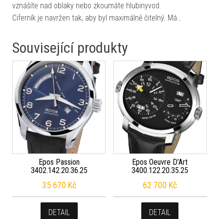
vznášíte nad oblaky nebo zkoumáte hlubinyvod.
Ciferník je navržen tak, aby byl maximálně čitelný. Má…
Související produkty
Epos Passion
Epos Oeuvre D’Art
3402.142.20.36.25
3400.122.20.35.25
35 670
Kč
62 700
Kč
DETAIL
DETAIL