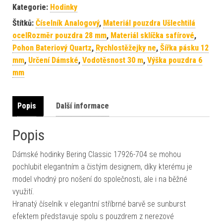
Kategorie:
Hodinky
Štítků:
Číselník Analogový
,
Materiál pouzdra Ušlechtilá
ocelRozměr pouzdra 28 mm
,
Materiál sklíčka safírové
,
Pohon Bateriový Quartz
,
Rychlostěžejky ne
,
Šířka pásku 12
mm
,
Určení Dámské
,
Vodotěsnost 30 m
,
Výška pouzdra 6
mm
Popis
Další informace
Popis
Dámské hodinky Bering Classic 17926-704 se mohou
pochlubit elegantním a čistým designem, díky kterému je
model vhodný pro nošení do společnosti, ale i na běžné
využití.
Hranatý číselník v elegantní stříbrné barvě se sunburst
efektem představuje spolu s pouzdrem z nerezové