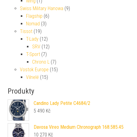
Wing
(1)
Swiss Military Hanowa
(9)
Flagship
(6)
Nomad
(3)
Tissot
(19)
T-Lady
(12)
SRV
(12)
T-Sport
(7)
Chrono L
(7)
Vostok Europe
(15)
Vilnelé
(15)
Produkty
Candino Lady Petite C4684/2
5 490
Kč
Davosa Vireo Medium Chronograph 168.585.45
10 270
Kč