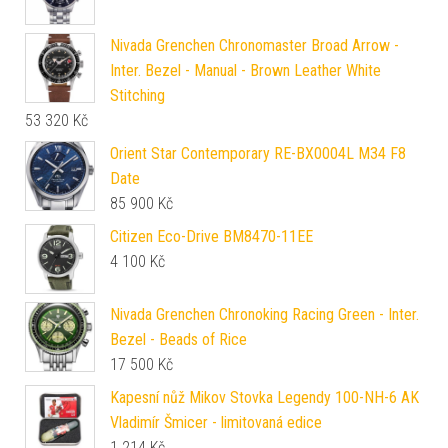
Nivada Grenchen Chronomaster Broad Arrow -
Inter. Bezel - Manual - Brown Leather White
Stitching
53 320
Kč
Orient Star Contemporary RE-BX0004L M34 F8
Date
85 900
Kč
Citizen Eco-Drive BM8470-11EE
4 100
Kč
Nivada Grenchen Chronoking Racing Green - Inter.
Bezel - Beads of Rice
17 500
Kč
Kapesní nůž Mikov Stovka Legendy 100-NH-6 AK
Vladimír Šmicer - limitovaná edice
1 214
Kč