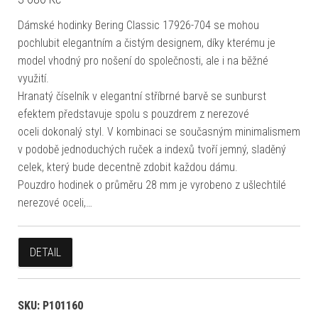
Dámské hodinky Bering Classic 17926-704 se mohou
pochlubit elegantním a čistým designem, díky kterému je
model vhodný pro nošení do společnosti, ale i na běžné
využití.
Hranatý číselník v elegantní stříbrné barvě se sunburst
efektem představuje spolu s pouzdrem z nerezové
oceli dokonalý styl. V kombinaci se současným minimalismem
v podobě jednoduchých ruček a indexů tvoří jemný, sladěný
celek, který bude decentně zdobit každou dámu.
Pouzdro hodinek o průměru 28 mm je vyrobeno z ušlechtilé
nerezové oceli,…
DETAIL
SKU:
P101160