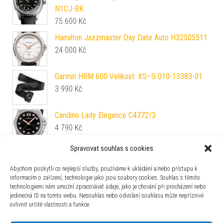
N1CJ-BK
75 600
Kč
Hamilton Jazzmaster Day Date Auto H32505511
24 000
Kč
Garmin HRM 600 Velikost: XS–S 010-13383-01
3 990
Kč
Candino Lady Elegance C4772/3
4 790
Kč
Spravovat souhlas s cookies
Náramek Orient KDCFGAA (pro model FSZ2F)
872
Kč
Abychom poskytli co nejlepší služby, používáme k ukládání a/nebo přístupu k
informacím o zařízení, technologie jako jsou soubory cookies. Souhlas s těmito
technologiemi nám umožní zpracovávat údaje, jako je chování při procházení nebo
Luminox Sea XS.3251.CB
jedinečná ID na tomto webu. Nesouhlas nebo odvolání souhlasu může nepříznivě
13 790
Kč
ovlivnit určité vlastnosti a funkce.