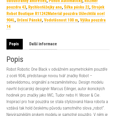
oboustranný antireflex
,
Pohon Automatický
,
Rozměr
pouzdra 43
,
Rychlostěžejky ano
,
Šířka pásku 22
,
Strojek
Robot Boutique R11242Materiál pouzdra Ušlechtilá ocel
904L
,
Určení Pánské
,
Vodotěsnost 100 m
,
Výška pouzdra
14
Popis
Další informace
Popis
Robot Robotic One Black v odvážném asymetrickém pouzdře
z oceli 904L představuje novou tvář značky Robot –
sebevědomou, originální a nezaměnitelnou. Design modelu
navrhl švýcarský designér Marcus Eilinger, autor ikonických
hodinek pro značky jako IWC, Tudor nebo H. Moser & Cie.
Inspirací pro tvar pouzdra se stala stylizovaná hlava robota a
vzdává tak hold českému původu samotného slova „robot“.
Nejvýraznějším prvkem modelu je samotné pouzdro. V něm je