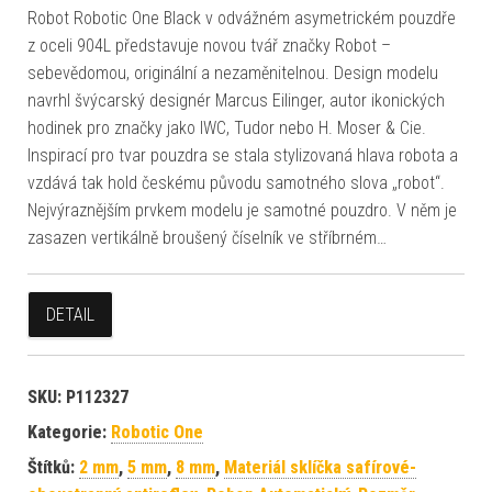
Robot Robotic One Black v odvážném asymetrickém pouzdře
z oceli 904L představuje novou tvář značky Robot –
sebevědomou, originální a nezaměnitelnou. Design modelu
navrhl švýcarský designér Marcus Eilinger, autor ikonických
hodinek pro značky jako IWC, Tudor nebo H. Moser & Cie.
Inspirací pro tvar pouzdra se stala stylizovaná hlava robota a
vzdává tak hold českému původu samotného slova „robot“.
Nejvýraznějším prvkem modelu je samotné pouzdro. V něm je
zasazen vertikálně broušený číselník ve stříbrném…
DETAIL
SKU:
P112327
Kategorie:
Robotic One
Štítků:
2 mm
,
5 mm
,
8 mm
,
Materiál sklíčka safírové-