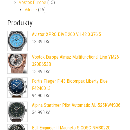
Vostok Europe
(15)
Vilnelé
(15)
Produkty
Aviator XPRO DIVE 200 V.1.42.0.376.5
13 390
Kč
Vostok Europe Almaz Multifunctional Line YM26-
320B653B
13 490
Kč
Fortis Flieger F-43 Bicompax Liberty Blue
F4240013
94 900
Kč
Alpina Startimer Pilot Automatic AL-525KW4S36
34 990
Kč
Ball Engineer II Magneto S COSC NM3022C-